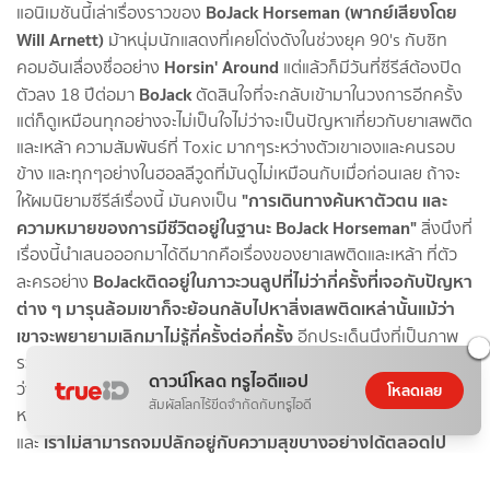
BoJack Horseman (พากย์เสียงโดย
แอนิเมชันนี้เล่าเรื่องราวของ
Will Arnett)
ม้าหนุ่มนักแสดงที่เคยโด่งดังในช่วงยุค 90's กับซิท
Horsin' Around
คอมอันเลื่องชื่ออย่าง
แต่แล้วก็มีวันที่ซีรีส์ต้องปิด
BoJack
ตัวลง 18 ปีต่อมา
ตัดสินใจที่จะกลับเข้ามาในวงการอีกครั้ง
แต่ก็ดูเหมือนทุกอย่างจะไม่เป็นใจไม่ว่าจะเป็นปัญหาเกี่ยวกับยาเสพติด
และเหล้า ความสัมพันธ์ที่ Toxic มากๆระหว่างตัวเขาเองและคนรอบ
ข้าง และทุกๆอย่างในฮอลลีวูดที่มันดูไม่เหมือนกับเมื่อก่อนเลย ถ้าจะ
"การเดินทางค้นหาตัวตน และ
ให้ผมนิยามซีรีส์เรื่องนี้ มันคงเป็น
ความหมายของการมีชีวิตอยู่ในฐานะ BoJack Horseman"
สิ่งนึงที่
เรื่องนี้นำเสนอออกมาได้ดีมากคือเรื่องของยาเสพติดและเหล้า ที่ตัว
BoJack
ติดอยู่ในภาวะวนลูปที่ไม่ว่ากี่ครั้งที่เจอกับปัญหา
ละครอย่าง
ต่าง ๆ มารุนล้อมเขาก็จะย้อนกลับไปหาสิ่งเสพติดเหล่านั้นแม้ว่า
เขาจะพยายามเลิกมาไม่รู้กี่ครั้งต่อกี่ครั้ง
อีกประเด็นนึงที่เป็นภาพ
รวมของเรื่องนี้คือชีวิตดารานักแสดงในวงการที่มีขึ้นก็ต้องมีลง ไม่
ดาวน์โหลด ทรูไอดีแอป
ว่าใครจะดังแค่ไหน สักวันนึงก็ต้องมีจุดที่ชีวิตในด้านนั้นค่อย ๆ จาง
โหลดเลย
สัมผัสโลกไร้ขีดจำกัดกับทรูไอดี
หายไป ไม่ต่างจากชีวิตที่มันต้องเคลื่อนที่ไปข้างหน้าตลอดเวลา
เราไม่สามารถจมปลักอยู่กับความสุขบางอย่างได้ตลอดไป
และ
เพราะมันเป็นเพียงแค่สิ่งชั่วคราว