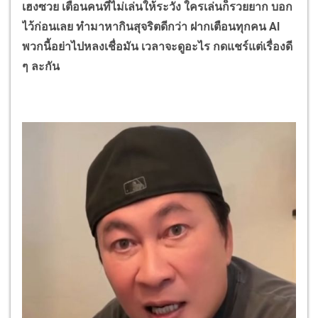
เฮงซวย เตือนคนที่ไม่เล่นให้ระวัง ใครเล่นก็รวยยาก บอก
ไว้ก่อนเลย ทำมาหากินสุจริตดีกว่า ฝากเตือนทุกคน
Al
พวกนี้อย่าไปหลงเชื่อมัน เวลาจะดูอะไร กดแชร์แต่เรื่องดี
ๆ ละกัน