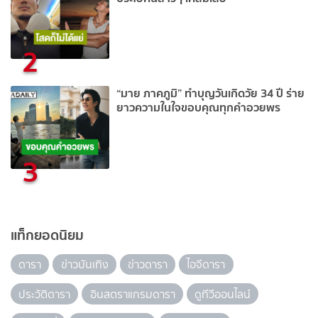
2
“มาย ภาคภูมิ” ทำบุญวันเกิดวัย 34 ปี ร่าย
ยาวความในใจขอบคุณทุกคำอวยพร
3
แท็กยอดนิยม
ดารา
ข่าวบันเทิง
ข่าวดารา
ไอจีดารา
ประวัติดารา
อินสตราแกรมดารา
ดูทีวีออนไลน์