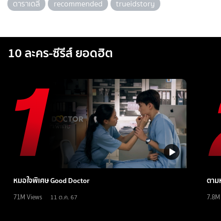
ดาราเดลี่
recommended
trueidstory
10 ละคร-ซีรีส์ ยอดฮิต
หมอใจพิเศษ Good Doctor
ตามห
71M
Views
7.8M
11 ต.ค. 67