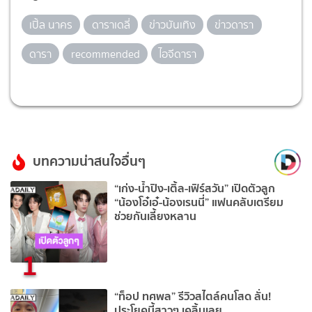
เปิ้ล นาคร
ดาราเดลี่
ข่าวบันเทิง
ข่าวดารา
ดารา
recommended
ไอจีดารา
บทความน่าสนใจอื่นๆ
“เก่ง-น้ำปิง-เติ้ล-เฟิร์สวัน” เปิดตัวลูก
“น้องโอ๋เอ๋-น้องเรนนี่” แฟนคลับเตรียม
ช่วยกันเลี้ยงหลาน
1
“ท็อป ทศพล” รีวิวสไตล์คนโสด ลั่น!
ประโยคนี้สาวๆ เคลิ้มเลย