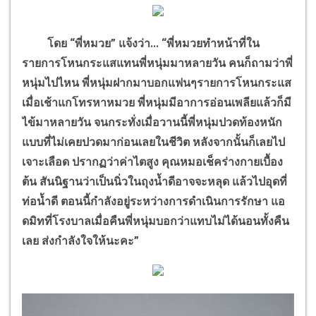
โดย “พี่หมวย” แจ้งว่า... “พี่หมวยทำหน้าที่ใน
รายการโหนกระแสแทนพี่หนุ่มมาหลายวัน คนก็ถามว่าพี่
หนุ่มไปไหน พี่หนุ่มฝากมาบอกแฟนๆรายการโหนกระแส
เมื่อเช้าแกโทรหาหมวย พี่หนุ่มมีอาการอ่อนเพลียแล้วก็มี
ไข้มาหลายวัน จนกระทั่งเมื่อวานนี้พี่หนุ่มปวดท้องหนัก
แบบที่ไม่เคยปวดมาก่อนเลยในชีวิต หลังจากนั้นก็เลยไป
เจาะเลือด ปรากฏว่าค่าไตสูง คุณหมอเช็คร่างกายเบื้อง
ต้น สันนิฐานว่าเป็นนิ่วในถุงน้ำดีอาจจะหลุด แล้วไปอุดที่
ท่อน้ำดี ตอนนี้กำลังอยู่ระหว่างการดำเนินการรักษา แอ
ดมิทที่โรงบาลเมื่อคืนพี่หนุ่มบอกว่าแทบไม่ได้นอนทั้งคืน
เลย ส่งกำลังใจให้นะคะ”