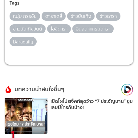
Tags
หนุ่ม กรรชัย
ดาราเดลี่
ข่าวบันเทิง
ข่าวดารา
ข่าวบันเทิงวันนี้
ไอจีดารา
อินสตาแกรมดารา
Daradaily
บทความน่าสนใจอื่นๆ
เปิดโผโปรเจ็คท์สุดว้าว “7 ประจัญบาน” ซูม
เลยมีใครกันบ้าง!
1