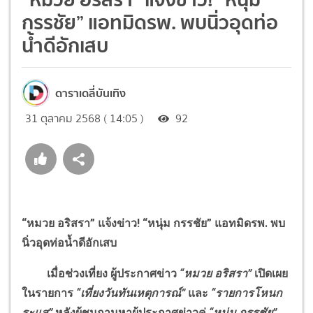
กรรชัย” แอทมิดรพ. พบนิ่วอุดท่อ
น้ำดีอักเสบ
ดาราเดลี่บันเทิง
31 ตุลาคม 2568 ( 14:05 )
92
“หมวย อริสรา” แจ้งข่าว
!
“หนุ่ม กรรชัย” แอทมิดรพ. พบ
นิ่วอุดท่อน้ำดีอักเสบ
เมื่อช่วงเที่ยง ผู้ประกาศข่าว
“หมวย อริสรา”
เปิดเผย
ในรายการ
“เที่ยงวันทันเหตุการณ์”
และ
“รายการโหนก
ระแส”
หลังผู้ชมถามหาผู้ประกาศข่าวคู่
“หนุ่ม กรรชัย”