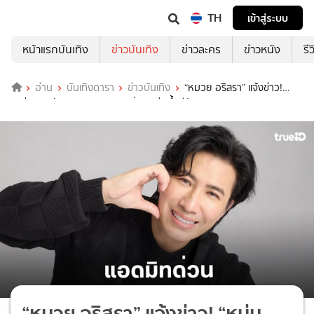
TH
เข้าสู่ระบบ
หน้าแรกบันเทิง
ข่าวบันเทิง
ข่าวละคร
ข่าวหนัง
รี
อ่าน
บันเทิงดารา
ข่าวบันเทิง
“หมวย อริสรา” แจ้งข่าว!
“หนุ่ม กรรชัย” แอทมิดรพ. พบนิ่วอุดท่อน้ำดีอักเสบ
“หมวย อริสรา” แจ้งข่าว! “หนุ่ม