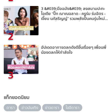
3 &#039;มือฉมัง&#039; ลงสนามปะทะ
ไอเดีย “ปิ๊ก ฌาณฉลาด - ครูร่ม ร่มฉัตร -
เจี๊ยบ นภัสริญญ์” รวมพลังปั้นคนรุ่นใหม่สู่
ซีรีส์แนวตั้ง ผ่านเรียลลิตี้โชว์ ALTA
THAILAND SEASON 1 – “THE PILOT
2
GAME
อัปเดตอาการตลกดังดีขึ้นเรื่อยๆ เพื่อนพี่
น้องตลกให้กำลังใจ
3
แท็กยอดนิยม
ดารา
ข่าวบันเทิง
ข่าวดารา
ไอจีดารา