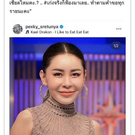
เชียลไหมคะ.? .. #เก่งจริงก็ฟ้องมาเลย.. ทำตามคำขอทุก
รายนะคะ”