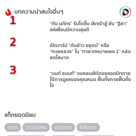
บทความน่าสนใจอื่นๆ
1
“กัน นภัทร” รับโตขึ้น เลิกเจ้าชู้ ยัน “ฐิสา”
แค่เพื่อนมีความสุขดี
2
เปิดวาร์ป “ต้นข้าว ชยุตม์” หรือ
“ทะเลหลวง” ใน “ทายาทหมายเลข 1” หล่อ
สดใสมาก
3
“นนท์ ธนนท์” จบคอนเสิร์ตขอแอดมิทภาย
ใต้การดูแลของคุณหมอ ฟื้นทั้งกายฟื้นทั้ง
ใจ
แท็กยอดนิยม
ดารา
ข่าวบันเทิง
ข่าวดารา
ไอจีดารา