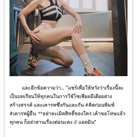
และอีกข้อความว่า… “แชร์เพื่อให้หวังว่าเรื่องนี้จะ
เป็นบทเรียนให้ทุกคนในการใช้โซเชียลมีเดียอย่าง
สร้างสรรค์ และเคารพซึ่งกันและกัน #คิดก่อนพิมพ์
#เคารพผู้อื่น **อย่าละเมิดสิทธิ์ของใคร เค้าขอโทษแล้ว
ทุกคน ก็อย่าสานเรื่องต่อนะคะ // แอดมิน”