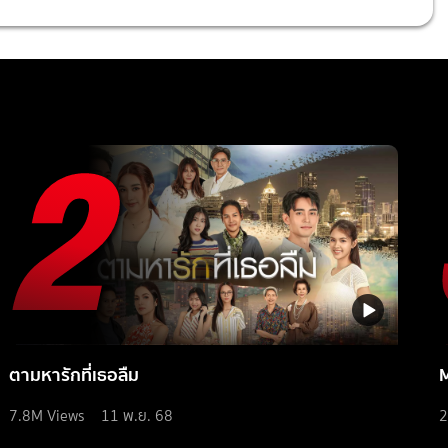
ตามหารักที่เธอลืม
7.8M
Views
11 พ.ย. 68
2