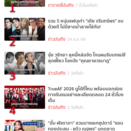
1
ดาราเดลี่บันเทิง
7 ชั่วโมงที่แล้ว
รวม 5 หนุ่มแฟนเก่า "เต้ย จรินทร์พร" จบ
ด้วยดี ไม่มีสาดน้ำลายใส่กัน!
2
ข่าวบันเทิง
24 ธ.ค. 68
จุ๋ย วรัทยา ลุคนี้หล่อจัด โกนผมรับบทแม่ชี
สุดเฟี้ยว ในหนัง "คุณยายวรนาฎ"
3
ข่าวบันเทิง
1 วันที่แล้ว
TrueAF 2026 ดูได้ที่ไหน พร้อมบอกช่อง
ทางรับชมอย่างละเอียดตลอด 24 ชั่วโมง
เต็ม
4
ข่าวบันเทิง
2 วันที่แล้ว
"อั้ม พัชราภา" ชวนนางเอกซุปตาร์ "แอน
ทองประสม - แต้ว ณฐพร" บุกตลาด