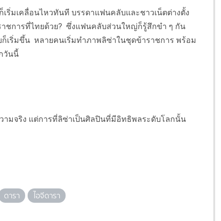
็เริ่มเคลื่อนไหวทันที บรรดาแฟนคลับและชาวเน็ตต่างตั้ง
ชการที่ไทยด้วย? ซึ่งแฟนคลับส่วนใหญ่ก็รู้สึกขำ ๆ กัน
็เริ่มขึ้น หลายคนเริ่มทำภาพลิซ่าในชุดข้าราชการ พร้อม
วันนี้
มจริง แต่การที่ลิซ่าเป็นศิลปินที่มีอิทธิพลระดับโลกนั้น
ดารา
ไอจีดารา