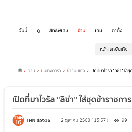
วันนี้
ดู
สิทธิพิเศษ
อ่าน
เกม
ตาตั้ง
หน้าแรกบันเทิง
อ่าน
บันเทิงดารา
ข่าวบันเทิง
เปิดที่มาไวรัล "ลิซ่า" ใ
เปิดที่มาไวรัล "ลิซ่า" ใส่ชุดข้าราช
TNN ช่อง16
2 ตุลาคม 2568 ( 15:57 )
99