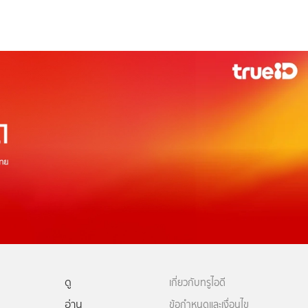
ดู
เกี่ยวกับทรูไอดี
อ่าน
ข้อกำหนดและเงื่อนไข