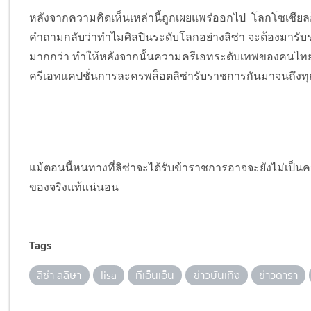
หลังจากความคิดเห็นเหล่านี้ถูกเผยแพร่ออกไป โลกโซเชียลก
คำถามกลับว่าทำไมศิลปินระดับโลกอย่างลิซ่า จะต้องมารับรา
มากกว่า ทำให้หลังจากนั้นความครีเอทระดับเทพของคนไทยก
ครีเอทแคปชั่นการละครพล็อตลิซ่ารับราชการกันมาจนถึงทุก
แม้ตอนนี้หนทางที่ลิซ่าจะได้รับข้าราชการอาจจะยังไม่เป็นควา
ของจริงแท้แน่นอน
Tags
ลิซ่า ลลิษา
lisa
ทีเอ็นเอ็น
ข่าวบันเทิง
ข่าวดารา