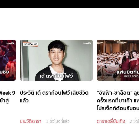
Week 9
ประวัติ เต้ ดราก้อนไฟว์ เสียชีวิต
“อิงฟ้า-ชาล็อต” ลุ
้าสู่
แล้ว
ครั้งแรกที่มาเก๊า 
โปรเจ็คท์ต้อนรับอบ
ประวัติดารา
ดาราเดลี่บันเทิง
1 ชั่วโมงที่แล้ว
2 ชั่ว