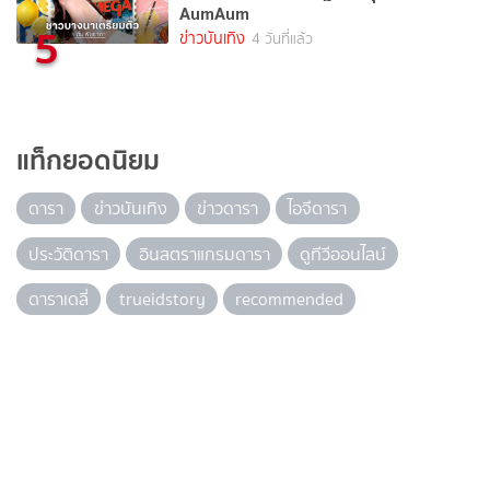
AumAum
5
ข่าวบันเทิง
4 วันที่แล้ว
แท็กยอดนิยม
ดารา
ข่าวบันเทิง
ข่าวดารา
ไอจีดารา
ประวัติดารา
อินสตราแกรมดารา
ดูทีวีออนไลน์
ดาราเดลี่
trueidstory
recommended