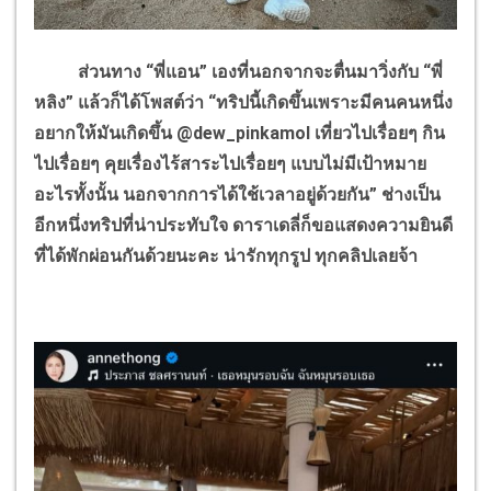
ส่วนทาง “พี่แอน” เองที่นอกจากจะตื่นมาวิ่งกับ “พี่
หลิง” แล้วก็ได้โพสต์ว่า “ทริปนี้เกิดขึ้นเพราะมีคนคนหนึ่ง
อยากให้มันเกิดขึ้น @dew_pinkamol เที่ยวไปเรื่อยๆ กิน
ไปเรื่อยๆ คุยเรื่องไร้สาระไปเรื่อยๆ แบบไม่มีเป้าหมาย
อะไรทั้งนั้น นอกจากการได้ใช้เวลาอยู่ด้วยกัน” ช่างเป็น
อีกหนึ่งทริปที่น่าประทับใจ ดาราเดลี่ก็ขอแสดงความยินดี
ที่ได้พักผ่อนกันด้วยนะคะ น่ารักทุกรูป ทุกคลิปเลยจ้า