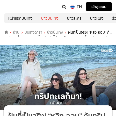
TH
เข้าสู่ระบบ
หน้าแรกบันเทิง
ข่าวบันเทิง
ข่าวละคร
ข่าวหนัง
รี
อ่าน
บันเทิงดารา
ข่าวบันเทิง
ฝันที่เป็นจริง! “หลิง-ออม” กับ
ทริปทะเลที่รอคอย งานนี้ขนทัพกันไปยกแก๊ง พิเศษขนาดไหนเล่ามาเลยค่ะ
ฝันที่เป็นจริง! “หลิง-ออม” กับทริป