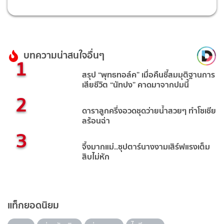
บทความน่าสนใจอื่นๆ
1
สรุป “พุทธทอล์ค” เมื่อคืนชี้สมมุติฐานการ
เสียชีวิต “นัทปง” คาดมาจากปมนี้
2
ดาราลูกครึ่งอวดชุดว่ายน้ำสวยๆ ทำโซเชีย
ลร้อนฉ่า
3
จึ้งมากแม่..ซุปตาร์นางงามเสิร์ฟแรงเต็ม
สิบไม่หัก
แท็กยอดนิยม