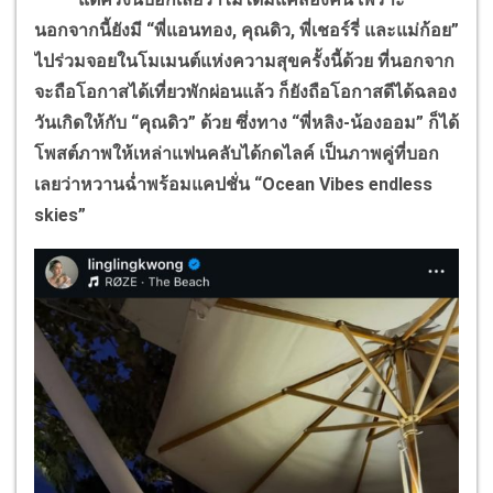
นอกจากนี้ยังมี “พี่แอนทอง, คุณดิว, พี่เชอร์รี่ และแม่ก้อย”
ไปร่วมจอยในโมเมนต์แห่งความสุขครั้งนี้ด้วย ที่นอกจาก
จะถือโอกาสได้เที่ยวพักผ่อนแล้ว ก็ยังถือโอกาสดีได้ฉลอง
วันเกิดให้กับ “คุณดิว” ด้วย ซึ่งทาง “พี่หลิง-น้องออม” ก็ได้
โพสต์ภาพให้เหล่าแฟนคลับได้กดไลค์ เป็นภาพคู่ที่บอก
เลยว่าหวานฉ่ำพร้อมแคปชั่น “Ocean Vibes endless
skies”