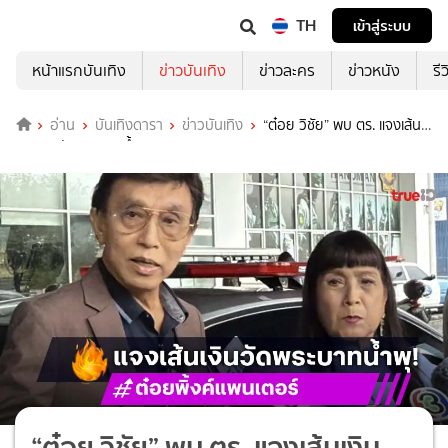
TH
เข้าสู่ระบบ
หน้าแรกบันเทิง
ข่าวบันเทิง
ข่าวละคร
ข่าวหนัง
รี
อ่าน
บันเทิงดารา
ข่าวบันเทิง
“ต๋อย วิชัย” พบ ตร. แจงเส้น
เงินจากวัดพระบาทน้ำพุ
“ต๋อย วิชัย” พบ ตร. แจงเส้นเงิน