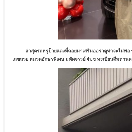
ล่าสุดรถหรูป้ายแดงที่ถอยมาเสริมออร่าดูท่าจะไม่พอ ข
เลขสวย หมวดอักษรพิเศษ มหัศจรรย์ 4ขข ทะเบียนดีมหาน