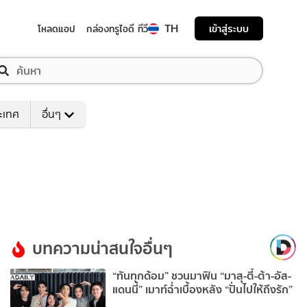
TH
เข้าสู่ระบบ
โหลดแอป
กล่องทรูไอดี ทีวี
ระเทศ
อื่นๆ
บทความน่าสนใจอื่นๆ
“ทันทุกด้อม” ชวนมาฟิน “มาสุ-ตี๋-ต้า-อัส-
แดนนี่” เมาท์ฉ่ำเบื้องหลัง “ปั่นไปให้ถึงรัก”