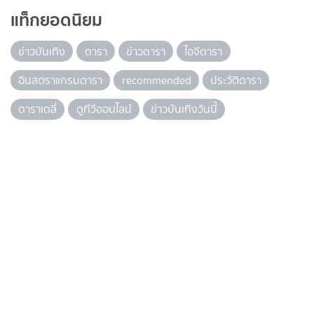
แท็กยอดนิยม
ข่าวบันเทิง
ดารา
ข่าวดารา
ไอจีดารา
อินสตราแกรมดารา
recommended
ประวัติดารา
ดาราเดลี่
ดูทีวีออนไลน์
ข่าวบันเทิงวันนี้