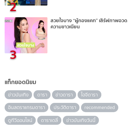
2
สวยใจบาง “ผู้กองแคท” เสิร์ฟภาพอวด
ความขาวเนียน
3
แท็กยอดนิยม
ข่าวบันเทิง
ดารา
ข่าวดารา
ไอจีดารา
อินสตราแกรมดารา
ประวัติดารา
recommended
ดูทีวีออนไลน์
ดาราเดลี่
ข่าวบันเทิงวันนี้