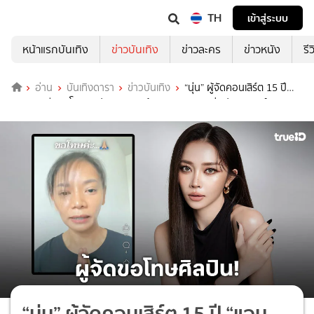
TH
เข้าสู่ระบบ
หน้าแรกบันเทิง
ข่าวบันเทิง
ข่าวละคร
ข่าวหนัง
รี
อ่าน
บันเทิงดารา
ข่าวบันเทิง
“นุ่น” ผู้จัดคอนเสิร์ต 15 ปี
“แอน อรดี” ขอโทษศิลปินทุกคน..พร้อมขยายเวลากลุ่มปิดคอนเสิร์ต
“นุ่น” ผู้จัดคอนเสิร์ต 15 ปี “แอน