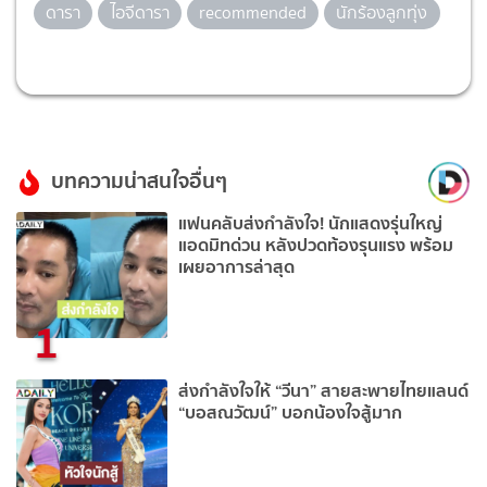
ดารา
ไอจีดารา
recommended
นักร้องลูกทุ่ง
บทความน่าสนใจอื่นๆ
แฟนคลับส่งกำลังใจ! นักแสดงรุ่นใหญ่
แอดมิทด่วน หลังปวดท้องรุนแรง พร้อม
เผยอาการล่าสุด
1
ส่งกำลังใจให้ “วีนา” สายสะพายไทยแลนด์
“บอสณวัฒน์” บอกน้องใจสู้มาก