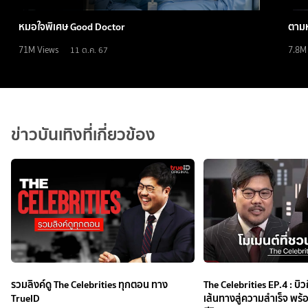
หมอใจพิเศษ Good Doctor
ตามห
71M
Views
7.8M
11 ต.ค. 67
ข่าวบันเทิงที่เกี่ยวข้อง
รวมลิงค์ดู The Celebrities ทุกตอน ทาง
The Celebrities EP.4 : บิว
TrueID
เส้นทางสู่ความสำเร็จ พร้