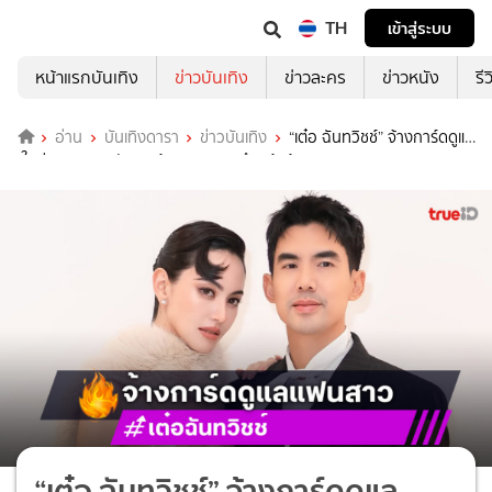
TH
เข้าสู่ระบบ
หน้าแรกบันเทิง
ข่าวบันเทิง
ข่าวละคร
ข่าวหนัง
รี
อ่าน
บันเทิงดารา
ข่าวบันเทิง
“เต๋อ ฉันทวิชช์” จ้างการ์ดดูแล
“ใหม่ ดาวิกา” หลังเจอผู้ชายคุกคามถึงหน้าบ้าน
“เต๋อ ฉันทวิชช์” จ้างการ์ดดูแล