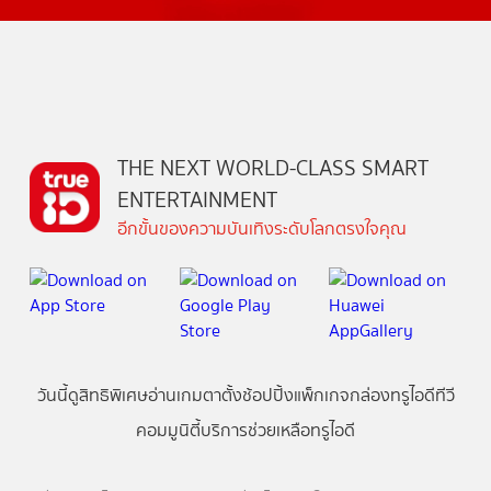
THE NEXT WORLD-CLASS SMART
ENTERTAINMENT
อีกขั้นของความบันเทิงระดับโลกตรงใจคุณ
วันนี้
ดู
สิทธิพิเศษ
อ่าน
เกม
ตาตั้ง
ช้อปปิ้ง
แพ็กเกจ
กล่องทรูไอดีทีวี
คอมมูนิตี้
บริการช่วยเหลือทรูไอดี