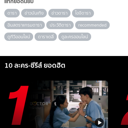
แท็กยอดนิยม
ดารา
ข่าวบันเทิง
ข่าวดารา
ไอจีดารา
อินสตราแกรมดารา
ประวัติดารา
recommended
ดูทีวีออนไลน์
ดาราเดลี่
ดูละครออนไลน์
10 ละคร-ซีรีส์ ยอดฮิต