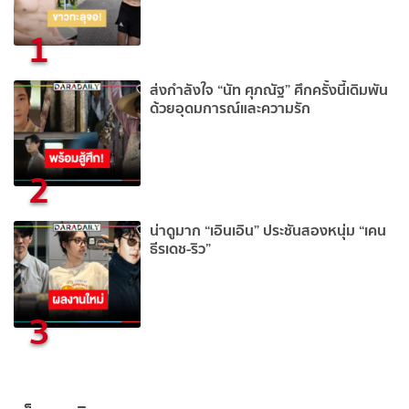
1
ส่งกำลังใจ “นัท ศุภณัฐ” ศึกครั้งนี้เดิมพัน
ด้วยอุดมการณ์และความรัก
2
น่าดูมาก “เอินเอิน” ประชันสองหนุ่ม “เคน
ธีรเดช-ริว”
3