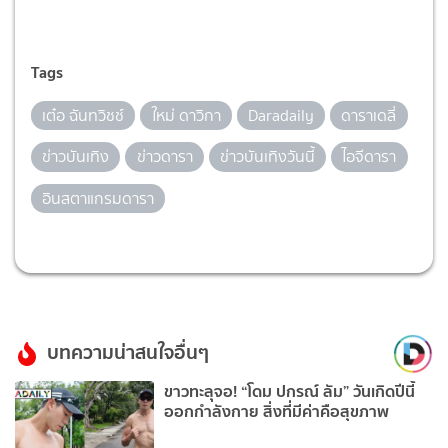
Tags
เต๋อ ฉันทวิชช์
ใหม่ ดาวิกา
Daradaily
ดาราเดลี่
ข่าวบันเทิง
ข่าวดารา
ข่าวบันเทิงวันนี้
ไอจีดารา
อินสตาแกรมดารา
บทความน่าสนใจอื่นๆ
ขาวทะลุจอ! “โดม ปกรณ์ ลัม” วันเกิดปีนี้
ออกกำลังกาย สิ่งที่มีค่าคือสุขภาพ