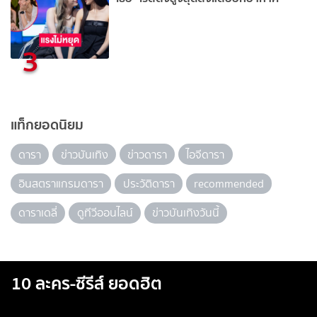
3
แท็กยอดนิยม
ดารา
ข่าวบันเทิง
ข่าวดารา
ไอจีดารา
อินสตราแกรมดารา
ประวัติดารา
recommended
ดาราเดลี่
ดูทีวีออนไลน์
ข่าวบันเทิงวันนี้
10 ละคร-ซีรีส์ ยอดฮิต