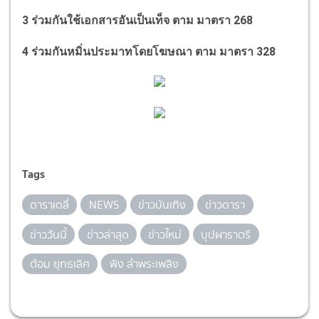
3 ร่วมกันใช้เอกสารอันเป็นเท็จ ตาม มาตรา 268
4 ร่วมกันหมิ่นประมาทโดยโฆษณา ตาม มาตรา 328
Tags
ดาราเดลี่
NEWS
ข่าวบันเทิง
ข่าวดารา
ข่าววันนี้
ข่าวล่าสุด
ข่าวใหม่
บุปผาราตรี
ต้อม ยุทธเลิศ
พิง ลำพระเพลิง