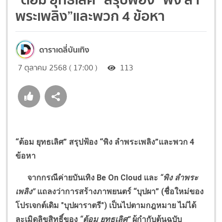
พระเพลิง”และพวก 4 ข้อหา
ดาราเดลี่บันเทิง
7 ตุลาคม 2568 ( 17:00 )
113
“
ต้อม ยุทธเลิศ
”
สรุปฟ้อง
“
พิง ลำพระเพลิง
”
และพวก 4
ข้อหา
จากกรณีค่ายบันเทิง
Be On Cloud
และ
“
พิง ลำพระ
เพลิง
”
แถลงว่าการสร้างภาพยนตร์
“
บุปผา
”
(ชื่อใหม่ของ
โปรเจกต์เดิม "บุปผาราตรี") เป็นไปตามกฎหมาย ไม่ได้
ละเมิดลิขสิทธิ์ของ
“
ต้อม ยุทธเลิศ
”
ผู้กำกับต้นฉบับ