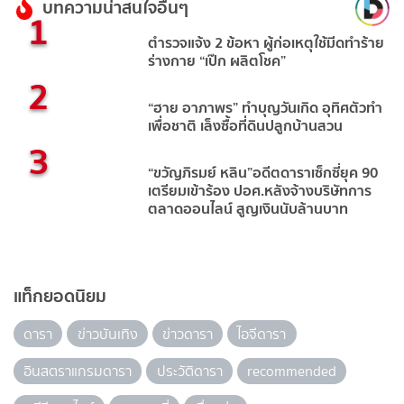
บทความน่าสนใจอื่นๆ
1
ตำรวจแจ้ง 2 ข้อหา ผู้ก่อเหตุใช้มีดทำร้าย
ร่างกาย “เป๊ก ผลิตโชค”
2
“ฮาย อาภาพร” ทำบุญวันเกิด อุทิศตัวทำ
เพื่อชาติ เล็งซื้อที่ดินปลูกบ้านสวน
3
“ขวัญภิรมย์ หลิน”อดีตดาราเซ็กซี่ยุค 90
เตรียมเข้าร้อง ปอศ.หลังจ้างบริษัทการ
ตลาดออนไลน์ สูญเงินนับล้านบาท
แท็กยอดนิยม
ดารา
ข่าวบันเทิง
ข่าวดารา
ไอจีดารา
อินสตราแกรมดารา
ประวัติดารา
recommended