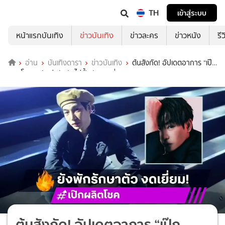
TH
เข้าสู่ระบบ
หน้าแรกบันเทิง
ข่าวบันเทิง
ข่าวละคร
ข่าวหนัง
รี
อ่าน
บันเทิงดารา
ข่าวบันเทิง
ต้นสังกัด! อัปเดตอาการ “เป๊ก
ผลิตโชค” หลังผ่าตัดยังไม่ฟื้นตัว งดเยี่ยม
ต้นสังกัด! อัปเดตอาการ “เป๊ก