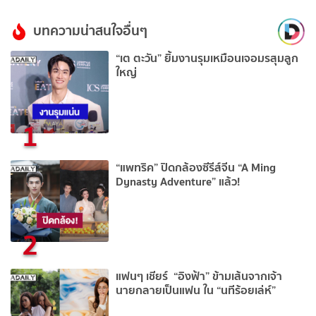
บทความน่าสนใจอื่นๆ
“เต ตะวัน” ยิ้มงานรุมเหมือนเจอมรสุมลูก
ใหญ่
1
“แพทริค” ปิดกล้องซีรีส์จีน “A Ming
Dynasty Adventure” แล้ว!
2
แฟนๆ เชียร์ “อิงฟ้า” ข้ามเส้นจากเจ้า
นายกลายเป็นแฟน ใน “นทีร้อยเล่ห์”