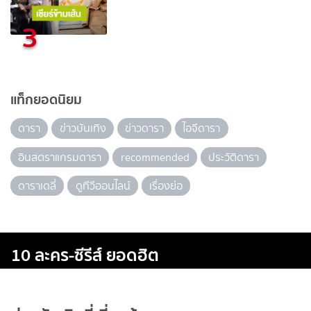
3
แท็กยอดนิยม
ดารา
ข่าวบันเทิง
ข่าวดารา
ไอจีดารา
อินสตราแกรมดารา
recommended
ประวัติดารา
ดาราเดลี่
ดูทีวีออนไลน์
เรื่องย่อ
10 ละคร-ซีรีส์ ยอดฮิต