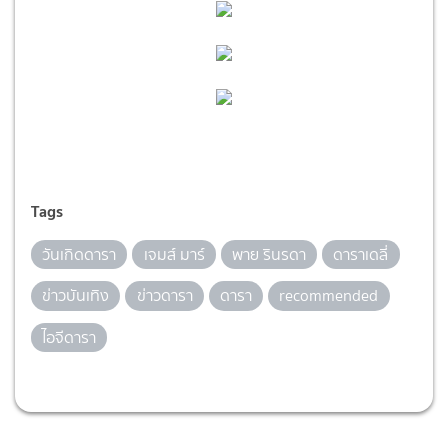
Tags
วันเกิดดารา
เจมส์ มาร์
พาย รินรดา
ดาราเดลี่
ข่าวบันเทิง
ข่าวดารา
ดารา
recommended
ไอจีดารา