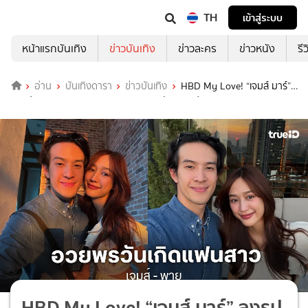
TH
เข้าสู่ระบบ
หน้าแรกบันเทิง
ข่าวบันเทิง
ข่าวละคร
ข่าวหนัง
รี
อ่าน
บันเทิงดารา
ข่าวบันเทิง
HBD My Love! “เจมส์ มาร์”
ลงรูปความสวย “พาย รินรดา” อวยพรวันเกิดแฟนสาวสุดหวาน
HBD My Love! “เจมส์ มาร์” ลงรูป