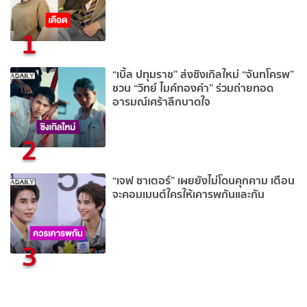
1
“เบิ้ล ปทุมราช” ส่งซิงเกิลใหม่ “จันทโครพ”
ชวน “วิทย์​ ไมค์ทองคำ” ร่วมถ่ายทอด
อารมณ์เศร้าลึกบาดใจ
2
“เจฟ ซาเตอร์” เผยยังไม่โดนคุกคาม เตือน
จะคอมเมนต์ใครให้เคารพกันและกัน
3