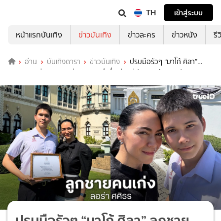
TH
เข้าสู่ระบบ
หน้าแรกบันเทิง
ข่าวบันเทิง
ข่าวละคร
ข่าวหนัง
รี
อ่าน
บันเทิงดารา
ข่าวบันเทิง
ปรบมือรัวๆ “มาโก้ ศิลา”
ลูกชายสุดเก่งของ “ลอร่า ศศิธร” นำชื่อเสียงสู่ประเทศ ด้านศิลปะ
วัฒนธรรมและดนตรีประจำปี 68
ปรบมือรัวๆ “มาโก้ ศิลา” ลูกชาย