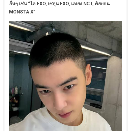
อื่นๆ เช่น “ไค EXO, เซฮุน EXO, แทยง NCT, คิฮยอน
MONSTA X”