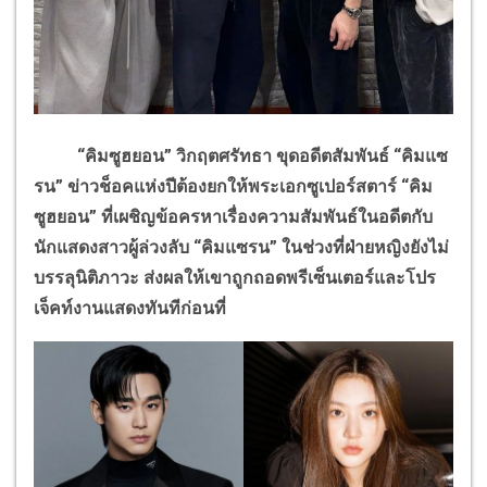
“คิมซูฮยอน” วิกฤตศรัทธา ขุดอดีตสัมพันธ์ “คิมแซ
รน” ข่าวช็อคแห่งปีต้องยกให้พระเอกซูเปอร์สตาร์ “คิม
ซูฮยอน” ที่เผชิญข้อครหาเรื่องความสัมพันธ์ในอดีตกับ
นักแสดงสาวผู้ล่วงลับ “คิมแซรน” ในช่วงที่ฝ่ายหญิงยังไม่
บรรลุนิติภาวะ ส่งผลให้เขาถูกถอดพรีเซ็นเตอร์และโปร
เจ็คท์งานแสดงทันทีก่อนที่