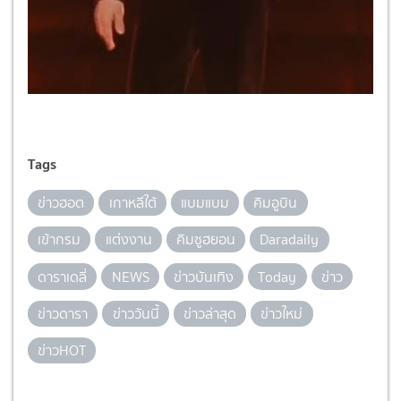
Tags
ข่าวฮอต
เกาหลีใต้
แบมแบม
คิมอูบิน
เข้ากรม
แต่งงาน
คิมซูฮยอน
Daradaily
ดาราเดลี่
NEWS
ข่าวบันเทิง
Today
ข่าว
ข่าวดารา
ข่าววันนี้
ข่าวล่าสุด
ข่าวใหม่
ข่าวHOT