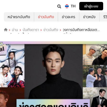
TH
เข้าสู่ระบบ
หน้าแรกบันเทิง
ข่าวบันเทิง
ข่าวละคร
ข่าวหนัง
รี
อ่าน
บันเทิงดารา
ข่าวบันเทิง
วงการบันเทิงเกาหลีฮอต!
รวบตึง 5 ข่าวใหญ่แดนกิมจิ 2025 มหากาพย์ทั้งปี!