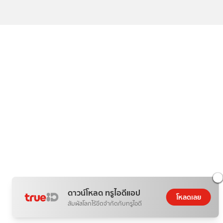
ดาวน์โหลด ทรูไอดีแอป
โหลดเลย
สัมผัสโลกไร้ขีดจำกัดกับทรูไอดี