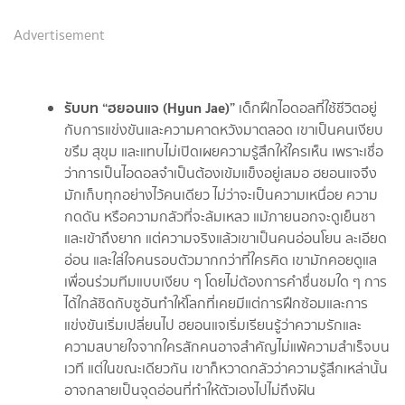
Advertisement
รับบท “ฮยอนแจ (Hyun Jae)”
เด็กฝึกไอดอลที่ใช้ชีวิตอยู่
กับการแข่งขันและความคาดหวังมาตลอด เขาเป็นคนเงียบ
ขรึม สุขุม และแทบไม่เปิดเผยความรู้สึกให้ใครเห็น เพราะเชื่อ
ว่าการเป็นไอดอลจำเป็นต้องเข้มแข็งอยู่เสมอ ฮยอนแจจึง
มักเก็บทุกอย่างไว้คนเดียว ไม่ว่าจะเป็นความเหนื่อย ความ
กดดัน หรือความกลัวที่จะล้มเหลว แม้ภายนอกจะดูเย็นชา
และเข้าถึงยาก แต่ความจริงแล้วเขาเป็นคนอ่อนโยน ละเอียด
อ่อน และใส่ใจคนรอบตัวมากกว่าที่ใครคิด เขามักคอยดูแล
เพื่อนร่วมทีมแบบเงียบ ๆ โดยไม่ต้องการคำชื่นชมใด ๆ การ
ได้ใกล้ชิดกับซูอันทำให้โลกที่เคยมีแต่การฝึกซ้อมและการ
แข่งขันเริ่มเปลี่ยนไป ฮยอนแจเริ่มเรียนรู้ว่าความรักและ
ความสบายใจจากใครสักคนอาจสำคัญไม่แพ้ความสำเร็จบน
เวที แต่ในขณะเดียวกัน เขาก็หวาดกลัวว่าความรู้สึกเหล่านั้น
อาจกลายเป็นจุดอ่อนที่ทำให้ตัวเองไปไม่ถึงฝัน