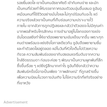
รอยยิ้มสดใส เขาเป็นคนอัธยาศัยดี เข้ากับคนง่าย และมัก
เป็นคนที่ช่วยทำให้บรรยากาศรอบตัวอบอุ่นขึ้นเสมอ ซูอันดู
เหมือนคนที่ใช้ชีวิตอย่างมั่นใจและไม่ทุกข์ร้อนกับอะไร แต่
ความจริงแล้วเขาเป็นคนที่เก็บซ่อนความเปราะบางไว้
ภายใน เขากลัวการถูกปฏิเสธและกลัวว่าตัวเองจะไม่มีคุณค่า
มากพอสำหรับใครสักคน การเข้ามาอยู่ในโลกของการแข่ง
ขันไอดอลยิ่งทำให้เขาต้องพยายามเข้มแข็งมากขึ้น เพราะทุก
คนต่างพร้อมจะแย่งชิงโอกาสเดียวกัน ซูอันจึงพยายามยิ้ม
และทำตัวสดใสอยู่ตลอด แม้ในวันที่หัวใจเต็มไปด้วยความ
กังวล ความสัมพันธ์ของเขากับฮยอนแจเริ่มต้นจากความ
ใกล้ชิดธรรมดา ก่อนจะค่อย ๆ พัฒนาเป็นความผูกพันที่ลึก
ซึ้งขึ้นเรื่อย ๆ แต่ยิ่งรู้สึกมากเท่าไร ซูอันก็ยิ่งกลัวว่าความ
สัมพันธ์ครั้งนี้อาจเป็นเพียง “ภาพลักษณ์” ที่ถูกสร้างขึ้น
เพื่อความนิยมในวงการบันเทิง ไม่ใช่ความรักที่แท้จริงอย่าง
ที่เขาหวัง
Advertisement