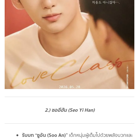
2.) ซออีฮัน (Seo Yi Han)
รับบท “ซูอัน (Soo An)”
เด็กหนุ่มผู้เต็มไปด้วยพลังบวกและ