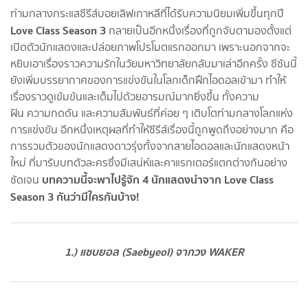
ท่ามกลางกระแสซีรีส์บอยเลิฟเกาหลีที่ได้รับความนิยมเพิ่มขึ้นทุกปี
Love Class Season 3
กลายเป็นอีกหนึ่งเรื่องที่ถูกจับตามองตั้งแต่
เปิดตัวนักแสดงและปล่อยภาพโปรโมตแรกออกมา เพราะนอกจากจะ
หยิบเอาเรื่องราวความรักในวัยมหาวิทยาลัยกลับมาเล่าอีกครั้ง ซีซันนี้
ยังเพิ่มบรรยากาศของการแข่งขันในโลกเด็กฝึกไอดอลเข้ามา ทำให้
เรื่องราวดูเข้มข้นและเต็มไปด้วยอารมณ์มากยิ่งขึ้น ทั้งความ
ฝัน ความกดดัน และความสัมพันธ์ที่ค่อย ๆ เติบโตท่ามกลางโลกแห่ง
การแข่งขัน อีกหนึ่งเหตุผลที่ทำให้ซีรีส์เรื่องนี้ถูกพูดถึงอย่างมาก คือ
การรวมตัวของนักแสดงดาวรุ่งทั้งจากสายไอดอลและนักแสดงหน้า
ใหม่ ที่มารับบทตัวละครซึ่งมีเสน่ห์และคาแรกเตอร์แตกต่างกันอย่าง
บทความนี้จะพาไปรู้จัก 4 นักแสดงนำจาก Love Class
ชัดเจน
Season 3 กันว่ามีใครกันบ้าง!
1.) แซบยอล (Saebyeol) จากวง WAKER