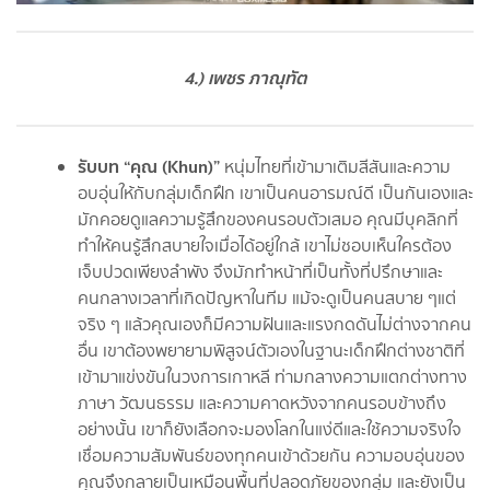
4.) เพชร ภาณุทัต
รับบท “คุณ (Khun)”
หนุ่มไทยที่เข้ามาเติมสีสันและความ
อบอุ่นให้กับกลุ่มเด็กฝึก เขาเป็นคนอารมณ์ดี เป็นกันเองและ
มักคอยดูแลความรู้สึกของคนรอบตัวเสมอ คุณมีบุคลิกที่
ทำให้คนรู้สึกสบายใจเมื่อได้อยู่ใกล้ เขาไม่ชอบเห็นใครต้อง
เจ็บปวดเพียงลำพัง จึงมักทำหน้าที่เป็นทั้งที่ปรึกษาและ
คนกลางเวลาที่เกิดปัญหาในทีม แม้จะดูเป็นคนสบาย ๆแต่
จริง ๆ แล้วคุณเองก็มีความฝันและแรงกดดันไม่ต่างจากคน
อื่น เขาต้องพยายามพิสูจน์ตัวเองในฐานะเด็กฝึกต่างชาติที่
เข้ามาแข่งขันในวงการเกาหลี ท่ามกลางความแตกต่างทาง
ภาษา วัฒนธรรม และความคาดหวังจากคนรอบข้างถึง
อย่างนั้น เขาก็ยังเลือกจะมองโลกในแง่ดีและใช้ความจริงใจ
เชื่อมความสัมพันธ์ของทุกคนเข้าด้วยกัน ความอบอุ่นของ
คุณจึงกลายเป็นเหมือนพื้นที่ปลอดภัยของกลุ่ม และยังเป็น