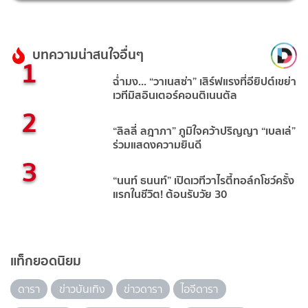
บทความน่าสนใจอื่นๆ
1
ฉ่ำมง... “วาเนสซ่า” เสิร์ฟแรงที่อียิปต์เขย่า
เวทีมิสอินเตอร์คอนติเนนตัล
2
“ลิลลี่ ลฎาภา” ภูมิใจคว้าปริญญา “เบลเล่”
ร่วมแสดงความยินดี
3
“นนท์ ธนนท์” เปิดเวทีวาไรตี้ทอล์กโชว์ครั้ง
แรกในชีวิต! ต้อนรับวัย 30
แท็กยอดนิยม
ดารา
ข่าวบันเทิง
ข่าวดารา
ไอจีดารา