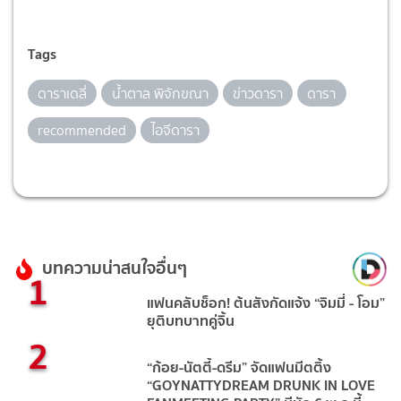
Tags
ดาราเดลี่
น้ำตาล พิจักขณา
ข่าวดารา
ดารา
recommended
ไอจีดารา
บทความน่าสนใจอื่นๆ
1
แฟนคลับช็อก! ต้นสังกัดแจ้ง “จิมมี่ - โอม”
ยุติบทบาทคู่จิ้น
2
“ก้อย-นัตตี้-ดรีม” จัดแฟนมีตติ้ง
“GOYNATTYDREAM DRUNK IN LOVE