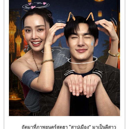
ถัดมาที่ภาพยนตร์สุดฮา “สาปเมือง” มาเป็นผีสาว