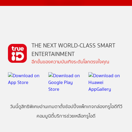
THE NEXT WORLD-CLASS SMART
ENTERTAINMENT
อีกขั้นของความบันเทิงระดับโลกตรงใจคุณ
วันนี้
ดู
สิทธิพิเศษ
อ่าน
เกม
ตาตั้ง
ช้อปปิ้ง
แพ็กเกจ
กล่องทรูไอดีทีวี
คอมมูนิตี้
บริการช่วยเหลือทรูไอดี