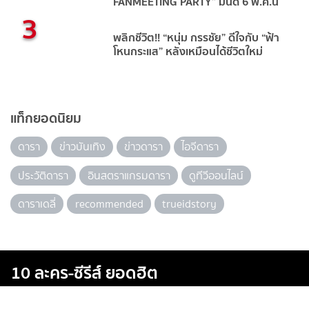
FANMEETING PARTY” มีนัด 6 พ.ค.นี้
3
พลิกชีวิต!! “หนุ่ม กรรชัย” ดีใจกับ “ฟ้า
โหนกระแส” หลังเหมือนได้ชีวิตใหม่
แท็กยอดนิยม
ดารา
ข่าวบันเทิง
ข่าวดารา
ไอจีดารา
ประวัติดารา
อินสตราแกรมดารา
ดูทีวีออนไลน์
ดาราเดลี่
recommended
trueidstory
10 ละคร-ซีรีส์ ยอดฮิต