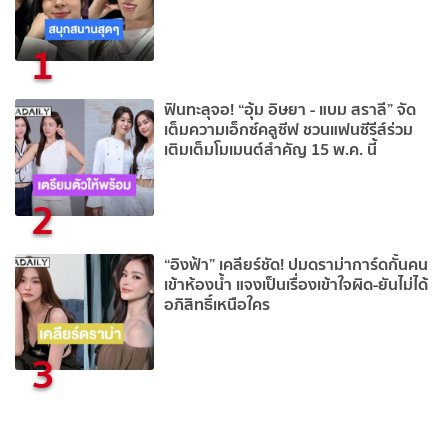
1
ฟินทะลุจอ! “อุ้ม อิษยา - แบม สราลี” จัด
เต็มความเอ็กซ์คลูซีฟ ชวนแฟนซีรีส์ร่วม
เติมเต็มโมเมนต์สำคัญ 15 พ.ค. นี้
2
“อิงฟ้า” เคลียร์ชัด! ปมดราม่าการ์ดกั้นคน
เข้าห้องน้ำ แจงเป็นเรื่องเข้าใจผิด-ยันไม่ได้
อภิสิทธิ์เหนือใคร
3