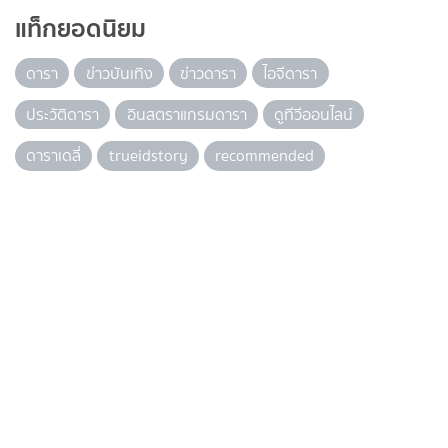
แท็กยอดนิยม
ดารา
ข่าวบันเทิง
ข่าวดารา
ไอจีดารา
ประวัติดารา
อินสตราแกรมดารา
ดูทีวีออนไลน์
ดาราเดลี่
trueidstory
recommended