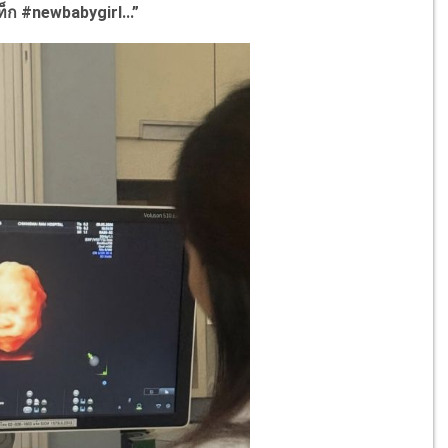
แท็ก
#newbabygirl...
”