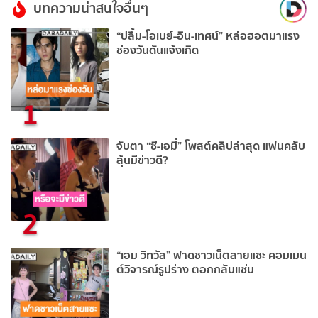
บทความน่าสนใจอื่นๆ
“ปลื้ม-โอเบย์-อิน-เทศน์” หล่อฮอตมาแรง
ช่องวันดันแจ้งเกิด
1
จับตา “ซี-เอมี่” โพสต์คลิปล่าสุด แฟนคลับ
ลุ้นมีข่าวดี?
2
“เอม วิทวัส” ฟาดชาวเน็ตสายแซะ คอมเมน
ต์วิจารณ์รูปร่าง ตอกกลับแซ่บ