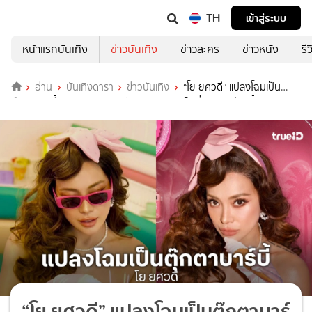
TH
เข้าสู่ระบบ
หน้าแรกบันเทิง
ข่าวบันเทิง
ข่าวละคร
ข่าวหนัง
รี
อ่าน
บันเทิงดารา
ข่าวบันเทิง
“โย ยศวดี” แปลงโฉมเป็น
ตุ๊กตาบาร์บี้ฉลองวันเกิด 47 ปี ความฝันวัยเด็กที่กลับมาอีกครั้ง!
“โย ยศวดี” แปลงโฉมเป็นตุ๊กตาบาร์