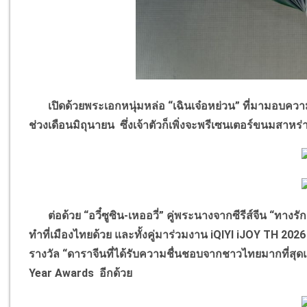
เปิดด้วยพระเอกหนุ่มหล่อ “เฉินเจ๋อหย่วน” ที่มามอบควา
ช่วงเดือนมิถุนายน ซึ่งเจ้าตัวก็เพิ่งจะพรีเซนเตอร์ขนมสาหร่
ต่อด้วย “อวี๋ซูซิน-เหออวี่” คู่พระนางจากซีรีส์จีน “ทางรัก
ทำที่เมืองไทยด้วย และทั้งคู่มาร่วมงาน iQIYI iJOY TH 202
รางวัล “ดาราจีนที่ได้รับความชื่นชอบจากชาวไทยมากที่สุด
Year Awards อีกด้วย