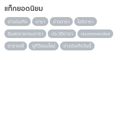
แท็กยอดนิยม
ข่าวบันเทิง
ดารา
ข่าวดารา
ไอจีดารา
อินสตราแกรมดารา
ประวัติดารา
recommended
ดาราเดลี่
ดูทีวีออนไลน์
ข่าวบันเทิงวันนี้