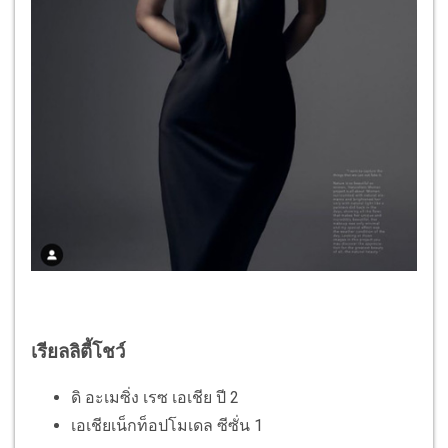
เรียลลิตี้โชว์
ดิ อะเมซิ่ง เรซ เอเชีย ปี 2
เอเชียเน็กท็อปโมเดล ซีซั่น 1