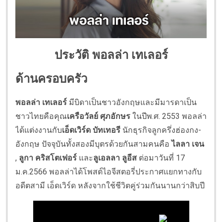
ประวัติ พอลล่า เทเลอร์
ด้านครอบครัว
พอลล่า เทเลอร์
มีบิดาเป็นชาวอังกฤษและมีมารดาเป็น
ชาวไทยคือคุณ
เครือวัลย์ ศุภอักษร
ในปีพ.ศ. 2553 พอลล่า
ได้แต่งงานกับ
เอ็ดเวิร์ด บัทเทอรี
นักธุรกิจลูกครึ่งฮ่องกง-
อังกฤษ ปัจจุบันทั้งสองมีบุตรด้วยกันสามคนคือ
ไลลา เจน
,
ลูกา คริสโตเฟอร์
และ
ลูเอลลา ลูอีส
ต่อมาวันที่ 17
ม.ค.2566 พอลล่าได้โพสต์ไอจีสตอรี่ประกาศแยกทางกับ
อดีตสามี เอ็ดเวิร์ด หลังจากใช้ชีวิตคู่ร่วมกันนานกว่าสิบปี