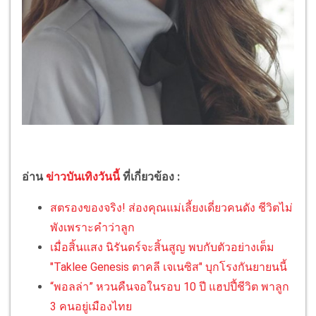
อ่าน
ข่าวบันเทิงวันนี้
ที่เกี่ยวข้อง :
สตรองของจริง! ส่องคุณแม่เลี้ยงเดี่ยวคนดัง ชีวิตไม่
พังเพราะคำว่าลูก
เมื่อสิ้นแสง นิรันดร์จะสิ้นสูญ พบกับตัวอย่างเต็ม
"Taklee Genesis ตาคลี เจเนซิส" บุกโรงกันยายนนี้
“พอลล่า” หวนคืนจอในรอบ 10 ปี แฮปปี้ชีวิต พาลูก
3 คนอยู่เมืองไทย