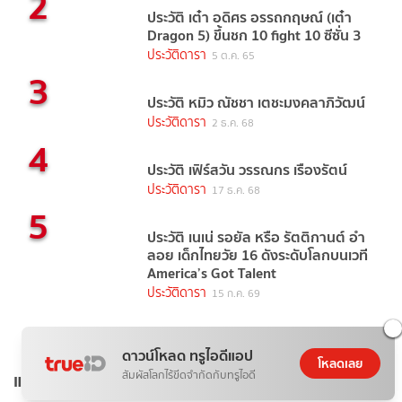
2
ประวัติ เต๋า อดิศร อรรถกฤษณ์ (เต๋า
Dragon 5) ขึ้นชก 10 fight 10 ซีซั่น 3
ประวัติดารา
5 ต.ค. 65
3
ประวัติ หมิว ณัชชา เตชะมงคลาภิวัฒน์
ประวัติดารา
2 ธ.ค. 68
4
ประวัติ เฟิร์สวัน วรรณกร เรืองรัตน์
ประวัติดารา
17 ธ.ค. 68
5
ประวัติ เนเน่ รอยัล หรือ รัตติกานต์ อำ
ลอย เด็กไทยวัย 16 ดังระดับโลกบนเวที
America’s Got Talent
ประวัติดารา
15 ก.ค. 69
ดาวน์โหลด ทรูไอดีแอป
โหลดเลย
แท็กยอดนิยม
สัมผัสโลกไร้ขีดจำกัดกับทรูไอดี