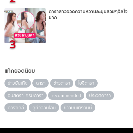
ดาราสาวอวดความหวานละมุนสวยๆฮีลใจ
มาก
3
แท็กยอดนิยม
ข่าวบันเทิง
ดารา
ข่าวดารา
ไอจีดารา
อินสตราแกรมดารา
recommended
ประวัติดารา
ดาราเดลี่
ดูทีวีออนไลน์
ข่าวบันเทิงวันนี้