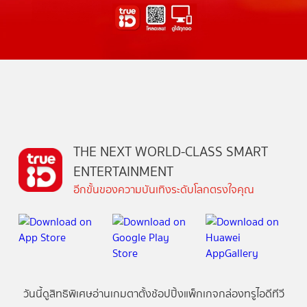
THE NEXT WORLD-CLASS SMART
ENTERTAINMENT
อีกขั้นของความบันเทิงระดับโลกตรงใจคุณ
วันนี้
ดู
สิทธิพิเศษ
อ่าน
เกม
ตาตั้ง
ช้อปปิ้ง
แพ็กเกจ
กล่องทรูไอดีทีวี