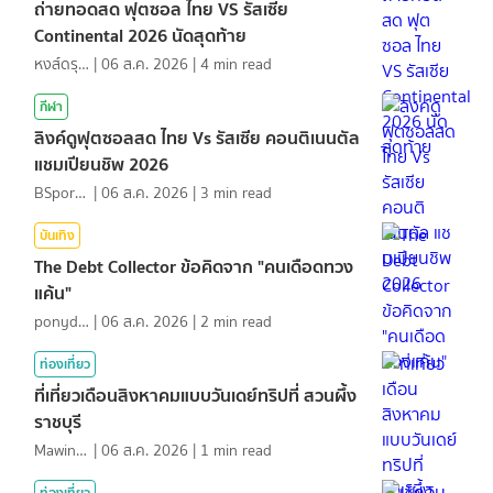
ถ่ายทอดสด ฟุตซอล ไทย VS รัสเซีย
Continental 2026 นัดสุดท้าย
หงส์ดรุณ
|
06 ส.ค. 2026
|
4
min read
กีฬา
ลิงค์ดูฟุตซอลสด ไทย Vs รัสเซีย คอนติเนนตัล
แชมเปียนชิพ 2026
BSports8
|
06 ส.ค. 2026
|
3
min read
บันเทิง
The Debt Collector ข้อคิดจาก "คนเดือดทวง
แค้น"
ponydiary
|
06 ส.ค. 2026
|
2
min read
ท่องเที่ยว
ที่เที่ยวเดือนสิงหาคมแบบวันเดย์ทริปที่ สวนผึ้ง
ราชบุรี
MawinMatravel
|
06 ส.ค. 2026
|
1
min read
ท่องเที่ยว