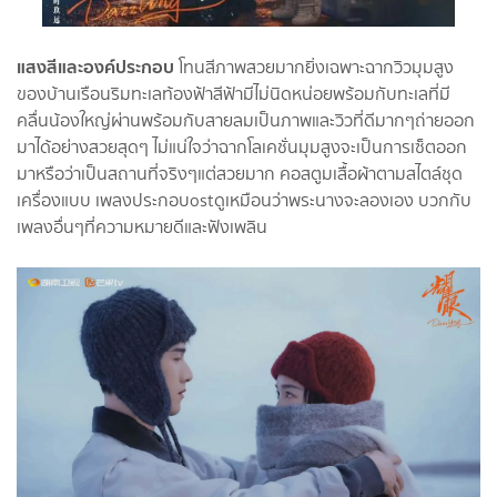
แสงสีและองค์ประกอบ
โทนสีภาพสวยมากยิ่งเฉพาะฉากวิวมุมสูง
ของบ้านเรือนริมทะเลท้องฟ้าสีฟ้ามีไม่นิดหน่อยพร้อมกับทะเลที่มี
คลื่นน้องใหญ่ผ่านพร้อมกับสายลมเป็นภาพและวิวที่ดีมากๆถ่ายออก
มาได้อย่างสวยสุดๆ ไม่แน่ใจว่าฉากโลเคชั่นมุมสูงจะเป็นการเซ็ตออก
มาหรือว่าเป็นสถานที่จริงๆแต่สวยมาก คอสตูมเสื้อผ้าตามสไตล์ชุด
เครื่องแบบ เพลงประกอบostดูเหมือนว่าพระนางจะลองเอง บวกกับ
เพลงอื่นๆที่ความหมายดีและฟังเพลิน