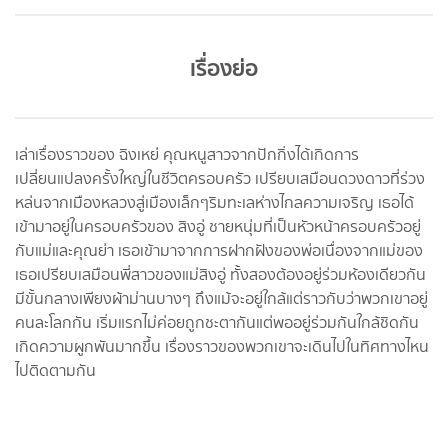
เรื่องย่อ
เล่าเรื่องราวของ ฉิงเหย่ คุณหนูสาวจากปักกิ่งได้เกิดการ
เปลี่ยนแปลงครั้งใหญ่ในชีวิตครอบครัว เปรียบเสมือนดวงดาวที่ร่วง
หล่นจากเมืองหลวงสู่เมืองเล็กๆริมทะเลห่างไกลความเจริญ เธอได้
เข้ามาอยู่ในครอบครัวของ สิงอู่ ชายหนุ่มที่เป็นหัวหน้าครอบครัวอยู่
กับแม่และคุณย่า เธอเข้ามาจากการฝากฝังของพ่อเนื่องจากแม่ของ
เธอเปรียบเสมือนพี่สาวของแม่สิงอู่ ทั้งสองต้องอยู่ร่วมห้องเดียวกัน
มีขั้นกลางเพียงผ้าม่านบางๆ ถึงแม้จะอยู่ใกล้แต่ราวกับว่าพวกเขาอยู่
คนละโลกกัน เริ่มแรกไม่ค่อยถูกชะตากันแต่พออยู่ร่วมกันใกล้ชิดกัน
เกิดความผูกพันมากขึ้น เรื่องราวของพวกเขาจะเดินไปในทิศทางไหน
ไปติดตามกัน