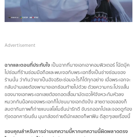
Advertisement
ฉากและตอนที่ประทับใจ
เป็นฉากที่นางเอกเอาคอมพิวเตอร์ โน๊ตบุ๊ค
ไปซ่อมที่ร้านซ่อมมือถือและพบเจอกับพระเอกซึ่งเป็นช่างซ่อมของ
ร้านนั้น ว่ากันว่าเขาเป็นอัจฉริยะซ่อมอะไรก็ได้ทุกอย่าง เมื่อพระเอกจะ
กลับบ้านเลยต้องพานางเอกซ้อนท้ายไปด้วย ด้วยความกระโปรงสั้น
ของนางเอกพระเอกเลยต้องถอดเสื้อมามัดเอวให้จังหวะก้มหัวลง
หมวกกันน็อคของพระเอกก็ไปชนนางเอกดังป๋ง สายตาของสองก็
สบตากันภาพก็ถ่ายแบบสโลโมชั่นน่ารักดี ขับรถออกไปและจอดดูท้อง
ทุ่งดอกคาร์เนชั่น มุมกล้องถ่ายดีนักแสดงก็พาฟิน ดีสุดๆเลยเรื่องนี้
ขอบคุณสำหรับการอ่านบทความนี้หากบทความนี้ผิดพลาดตรง