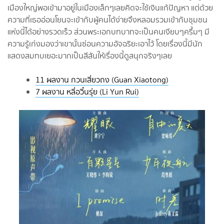
เมืองใหญ่พอเข้ามาอยู่ในเมืองเล็กๆเลยคิดจะใช้เงินแก้ปัญหา แต่ด้วย
ความที่เธออ่อนโยนจะเข้ากับผู้คนได้ง่ายจึงหลอมรวมเข้ากับชุมชน
แห่งนี้ได้อย่างรวดเร็ว ส่วนพระเอกบทบาทจะเป็นคนเงียบๆครึ้มๆ มี
ความรู้เก่งมองว่าเขานั้นซ่อนความอัจฉริยะเอาไว้ โดยเรื่องนี้มีนัก
แสดงสมทบเยอะมากเป็นสีสันให้เรื่องนี้ดูสนุกจริงๆเลย
11 ผลงาน กวนเสี่ยวถง (Guan Xiaotong)
7 ผลงาน หลี่อวิ๋นรุ่ย (Li Yun Rui)