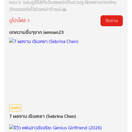
แนน☺️ ชอบดูซีรีส์ทั้งวันเลยแบ่งปันชวนดู ผิดพลาดตรงไหน
ต้องขออภัยไว้ล่วงหน้าด้วยน่ะ🙏
ดูโปรไฟล์
ติดตาม
บทความอื่นๆจาก iamnan23
บันเทิง
7 ผลงาน เฉินเหยา (Sebrina Chen)