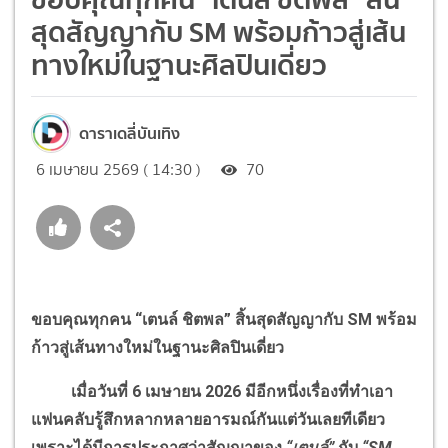
สุดสัญญากับ SM พร้อมก้าวสู่เส้น
ทางใหม่ในฐานะศิลปินเดี่ยว
ดาราเดลี่บันเทิง
6 เมษายน 2569 ( 14:30 )
70
ขอบคุณทุกคน “เตนล์ ชิตพล” สิ้นสุดสัญญากับ SM พร้อม
ก้าวสู่เส้นทางใหม่ในฐานะศิลปินเดี่ยว
เมื่อวันที่ 6 เมษายน 2026 มีอีกหนึ่งเรื่องที่ทำเอา
แฟนคลับรู้สึกหลากหลายอารมณ์กันแต่วันเลยทีเดียว
เพราะได้มีการประกาศว่าสัญญาของ
“เตนล์”
กับ
“SM