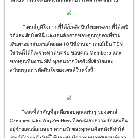
“เตนล์ภูมิใจมากที่ได้เป็นศิลปินไทยคนแรกที่ได้เดบิ
วต์และเติบโตทีนี่ และเตนล์อยากขอบคุณทุกคนที่ร่วม
เดินทางมากับเตนล์ตลอด 10 ปีที่ผ่านมา เตนล์เป็น TEN
ในวันนี้ได้ก็เพราะทุกคนครับ ขอบคุณ Members และ
ขอบคุณทีมงาน SM ทุกคนจากใจจริงที่เข้าใจและ
สนับสนุนการตัดสินใจของเตนล์ในครั้งนี้“
“และที่สำคัญที่สุดคือขอบคุณแฟนๆ ของเตนล์
Czennies และ WayZenNies ที่คอยมอบความรักและยืน
อยู่ข้างเตนล์เสมอมา ความรักของทุกคนคือพลังที่ทำให้
เตนล์ก้าวมาถึงวันนี้ได้และมันมีความหมายกับเตนล์มาก