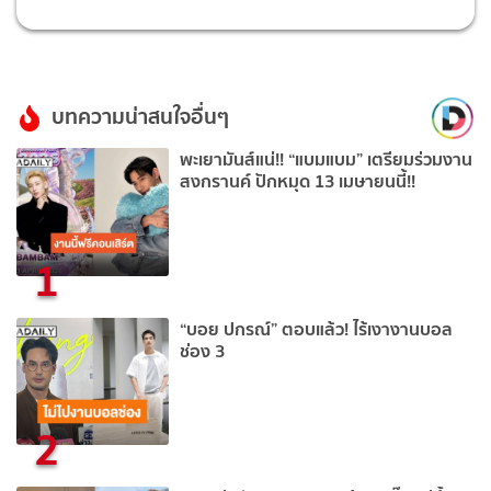
บทความน่าสนใจอื่นๆ
พะเยามันส์แน่!! “แบมแบม” เตรียมร่วมงาน
สงกรานค์ ปักหมุด 13 เมษายนนี้!!
1
“บอย ปกรณ์” ตอบแล้ว! ไร้เงางานบอล
ช่อง 3
2