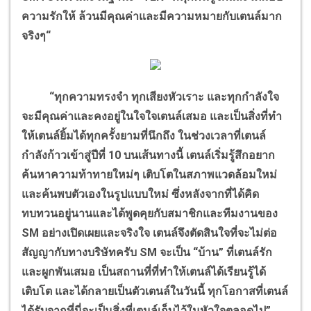
ความรักให้ ล้วนมีคุณค่าและมีความหมายกับเตนล์มาก
จริงๆ“
“ทุกความทรงจำ ทุกเสียงหัวเราะ และทุกกำลังใจ
จะมีคุณค่าและคงอยู่ในใจใจเตนล์เสมอ และเป็นสิ่งที่ทำ
ให้เตนล์ยิ้มได้ทุกครั้งยามที่นึกถึง ในช่วงเวลาที่เตนล์
กำลังก้าวเข้าสู่ปีที่ 10 บนเส้นทางนี้ เตนล์เริ่มรู้สึกอยาก
ค้นหาความท้าทายใหม่ๆ เติบโตในสภาพแวดล้อมใหม่
และค้นพบตัวเองในรูปแบบใหม่ ซึ่งหลังจากที่ได้คิด
ทบทวนอยู่นานและได้พูดคุยกับสมาชิกและทีมงานของ
SM อย่างเปิดเผยและจริงใจ เตนล์จึงตัดสินใจที่จะไม่ต่อ
สัญญากับทางบริษัทครับ SM จะเป็น “บ้าน” ที่เตนล์รัก
และผูกพันเสมอ เป็นสถานที่ที่ทำให้เตนล์ได้เรียนรู้ได้
เติบโต และได้กลายเป็นตัวเตนล์ในวันนี้ ทุกโอกาสที่เตนล์
ได้รับจากที่นี่จะเป็นสิ่งที่เตนล์เก็บไว้ในหัวใจตลอดไป”