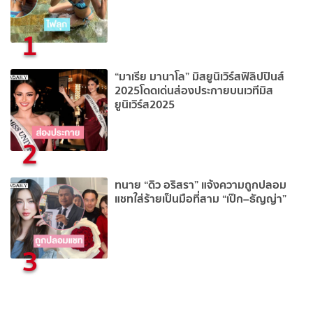
1
“มาเรีย มานาโล” มิสยูนิเวิร์สฟิลิปปินส์
2025โดดเด่นส่องประกายบนเวทีมิส
ยูนิเวิร์ส2025
2
ทนาย “ดิว อริสรา” แจ้งความถูกปลอม
แชทใส่ร้ายเป็นมือที่สาม “เป๊ก–ธัญญ่า”
3