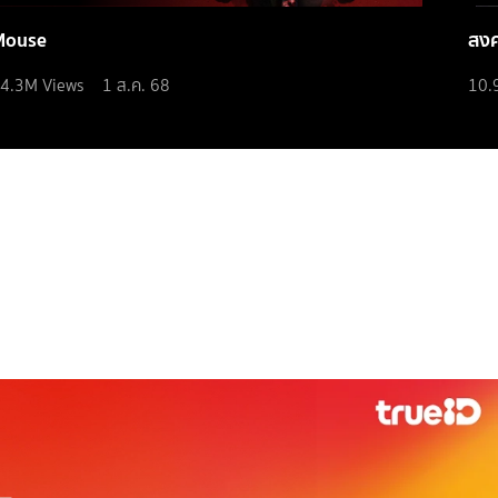
Mouse
สง
4.3M
Views
1 ส.ค. 68
10.