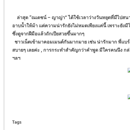
ล่าสุด “ณเดชน์ – ญาญ่า” ได้ใช้เวลาว่างวันหยุดที่มีไปสน
อาบน้ำให้ม้า แต่ความน่ารักยังไม่หมดเพียงแค่นี้ เพราะยังม
ซึ่งดูจากฝีมือแล้วถักเปียสวยขึ้นมากๆ
ชาวเน็ตเข้ามาคอมเมนต์กันมากมาย เช่น น่ารักมาก พี่แบร์
สบายๆ เลยค่ะ , การกระทำสำคัญกว่าคำพูด มีใครคนนึง กล่าวไ
ฯลฯ
Tags