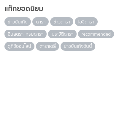
แท็กยอดนิยม
ข่าวบันเทิง
ดารา
ข่าวดารา
ไอจีดารา
อินสตราแกรมดารา
ประวัติดารา
recommended
ดูทีวีออนไลน์
ดาราเดลี่
ข่าวบันเทิงวันนี้