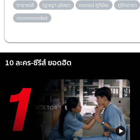
ดาราเดลี่
ญาญ่า อุรัสยา
ณเดชน์ คูกิมิยะ
คู่รักดารา
recommended
10 ละคร-ซีรีส์ ยอดฮิต