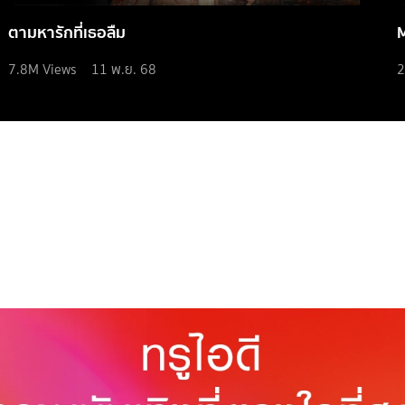
ตามหารักที่เธอลืม
7.8M
Views
11 พ.ย. 68
2