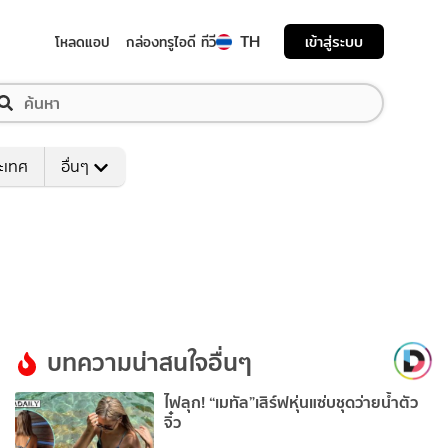
TH
เข้าสู่ระบบ
โหลดแอป
กล่องทรูไอดี ทีวี
ระเทศ
อื่นๆ
บทความน่าสนใจอื่นๆ
ไฟลุก! “เมทัล”เสิร์ฟหุ่นแซ่บชุดว่ายน้ำตัว
จิ๋ว