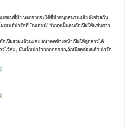
ามสอนขี่ม้า นอกจากจะได้ขี่ม้าสนุกสนานแล้ว ยังช่วยกัน
ีโมเมนต์น่ารักที่ “ณเดชน์” รับบทเป็นคนถักเปียให้แฟนสาว
ถักเปียสวยแล้วนะคะ อนาคตข้างหน้าเปียให้ลูกสาวได้
ว้ค่ะ , มันเป็นน่าร้ากกกกกกกก,ถักเปียคล่องแล้ว น่ารัก