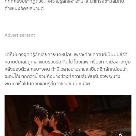
ที่ทุกครั้งปรากฏตัวจะให้ความรู้สึกสง่างามและน่าเกรงขามสมกับ
ตำแหน่งอัครเสนาบดี
Advertisement
แต่ก็มีบางจุดที่รู้สึกเสียดายนิดหน่อย เพราะด้วยความที่เป็นมินิซีรีส์
หลายปมเลยถูกเล่าแบบรวบรัดเกินไป โดยเฉพาะเรื่องการเมืองและปูม
หลังของตัวละครบางคน ถ้ามีเวลาขยายรายละเอียดอีกสักหน่อยน่า
จะอินได้มากกว่านี้ รวมถึงบางช่วงที่ความสัมพันธ์ของพระนาง
พัฒนาเร็วไปนิดจนแอบรู้สึกว่าข้ามขั้นไปหน่อย