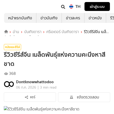
TH
เข้าสู่ระบบ
หน้าแรกบันเทิง
ข่าวบันเทิง
ข่าวละคร
ข่าวหนัง
รี
อ่าน
บันเทิงดารา
ครีเอเตอร์ บันเทิงดารา
รีวิวซีรีส์จีน เมล็ด
พันธุ์แห่งความคะนึงหาสีชาด
หนังและซีรีส์
รีวิวซีรีส์จีน เมล็ดพันธุ์แห่งความคะนึงหาสี
ชาด
368
Dontknowwhattodoo
|
06 ก.ค. 2026
3 min read
แจ้งตรวจสอบ
แชร์