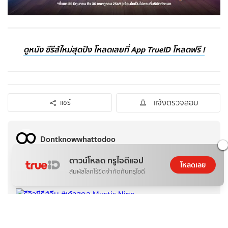
ดูหนัง ซีรีส์ใหม่สุดปัง โหลดเลยที่ App TrueID โหลดฟรี !
แจ้งตรวจสอบ
แชร์
Dontknowwhattodoo
ดูโปรไฟล์
ติดตาม
ดาวน์โหลด ทรูไอดีแอป
โหลดเลย
สัมผัสโลกไร้ขีดจำกัดกับทรูไอดี
บทความอื่นๆจาก Dontknowwhattodoo