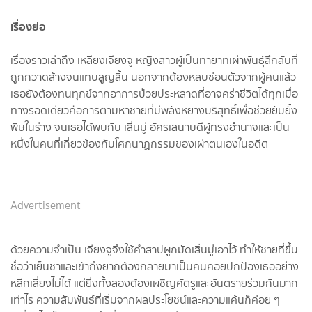
เรื่องย่อ
เรื่องราวเล่าถึง เหลียงเจียงจู หญิงสาวผู้เป็นทายาทเผ่าพันธุ์ลึกลับที่
ถูกกวาดล้างจนแทบสูญสิ้น นอกจากต้องหลบซ่อนตัวจากผู้คนแล้ว
เธอยังต้องทนทุกข์จากอาการป่วยประหลาดที่อาจคร่าชีวิตได้ทุกเมื่อ
ทางรอดเดียวคือการตามหาชายที่มีพลังหยางบริสุทธิ์เพื่อช่วยยับยั้ง
พิษในร่าง จนเธอได้พบกับ เสิ่นมู่ อัครเสนาบดีผู้ทรงอำนาจและเป็น
หนึ่งในคนที่เกี่ยวข้องกับโศกนาฏกรรมของเผ่าตนเองในอดีต
Advertisement
ด้วยความจำเป็น เจียงจูจึงใช้คำสาปผูกมัดเสิ่นมู่เอาไว้ ทำให้ชายที่ขึ้น
ชื่อว่าเย็นชาและเข้าถึงยากต้องกลายมาเป็นคนคอยปกป้องเธออย่าง
หลีกเลี่ยงไม่ได้ แต่ยิ่งทั้งสองต้องเผชิญศัตรูและอันตรายร่วมกันมาก
เท่าไร ความสัมพันธ์ที่เริ่มจากผลประโยชน์และความแค้นก็ค่อย ๆ