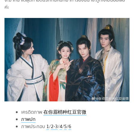
ค่ะ
เครดิตภาพ
在你眉梢种红豆官微
ภาพปก
ภาพประกอบ
1
/
2-3
/
4
/
5
/
6