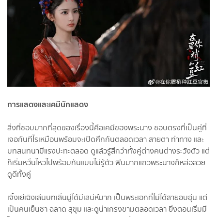
การแสดงและเคมีนักแสดง
สิ่งที่ชอบมากที่สุดของเรื่องนี้คือเคมีของพระนาง ชอบตรงที่เป็นคู่ที่
เจอกันทีไรเหมือนพร้อมจะเปิดศึกกันตลอดเวลา สายตา ท่าทาง และ
บทสนทนามีแรงปะทะตลอด ดูแล้วรู้สึกว่าทั้งคู่ต่างคนต่างระวังตัว แต่
ก็เริ่มหวั่นไหวไปพร้อมกันแบบไม่รู้ตัว ฟินมากแถวพระนางก็หล่อสวย
ดูดีทั้งคู่
เจิ้งเย่เฉิงเล่นบทเสิ่นมู่ได้มีเสน่ห์มาก เป็นพระเอกที่ไม่ได้สายอบอุ่น แต่
เป็นคนเย็นชา ฉลาด สุขุม และดูน่าเกรงขามตลอดเวลา ยิ่งตอนเริ่มมี