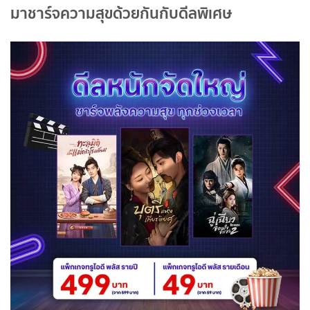
มาชาร์จความสุขด้วยกันกับดีลพิเศษ