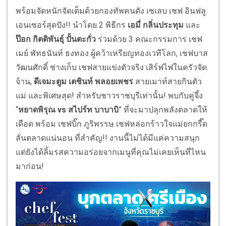
พร้อมจัดหนักจัดเต็มด้วยกองทัพคนดัง เซเลบ เชฟ อินฟลู
เอนเซอร์สุดปัง!! นำโดย 2 พิธีกร
เอมี่ กลิ่นประทุม
และ
ป๊อก กิตติพันธุ์ ปั้นตะกั่ว
ร่วมด้วย 3 คณะกรรมการ เชฟ
เมย์ พัทธนันท์ ธงทอง ผู้คว้าเหรียญทองเวทีโลก, เชฟบาส
วัฒนศักดิ์ ช่างเก็บ เชฟสายแข่งตัวจริง เสิร์ฟไฟในครัวจัด
จ้าน,
ดีเจมะตูม เตชินท์ พลอยเพชร
สายเมาท์สายกินตัว
แม่ และพิเศษสุด! สำหรับชาวราชบุรีเท่านั้น! พบกับคู่จึ้ง
“
หยาดพิรุณ vs สไปร์ท บาบาบิ
” ที่จะมาปลุกพลังตลาดให้
เดือด พร้อม เชฟบิ๊ก ภูริพรรษ เชฟหล่อกร้าวใจแม่ยกกรี๊ด
ลั่นตลาดแน่นอน ที่สำคัญ!! งานนี้ไม่ได้มีแค่ความสนุก
แต่ยังได้ลิ้มรสความอร่อยจากเมนูที่คุณไม่เคยเห็นที่ไหน
มาก่อน!