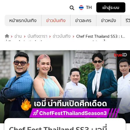
TH
เข้าสู่ระบบ
หน้าแรกบันเทิง
ข่าวบันเทิง
ข่าวละคร
ข่าวหนัง
รี
อ่าน
บันเทิงดารา
ข่าวบันเทิง
Chef Fest Thailand SS3 : เอ
มี่-ป๊อก นำทีมเปิดศึกเดือด Street Food ภาคกลาง เสิร์ฟเมนูจึ้ง!
Chef Fest Thailand SS3 : เอมี่-