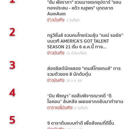
"อั้ม พัชราภา" ชวนนางเอกซุปตาร์ "แอน
ทองประสม - แต้ว ณฐพร" บุกตลาด
AumAum
ข่าวบันเทิง
1 วันที่แล้ว
2
ทรูวิชั่นส์ ชวนคนไทยร่วมลุ้น "เนเน่ รอยัล"
บนเวที AMERICA’S GOT TALENT
SEASON 21 เริ่ม 6 ส.ค.นี้ ทาง
TrueVisions NOW
ข่าวบันเทิง
21 ชั่วโมงที่แล้ว
3
ส่องลิสต์นักแสดง "เกมส์โกงเกมส์" การ
รวมตัวของ 8 นักต้มตุ๋น
ข่าวบันเทิง
20 ก.ค. 69
4
“มิน พีชญา” ขอสืบพิจารณาคดี “ดิ
ไอคอน” ลับหลัง เผยอยากกลับมาทำงาน
ดาราเดลี่บันเทิง
2 วันที่แล้ว
5
9 ดาราต้นแบบทำดี เพื่อสังคมที่ดีขึ้น