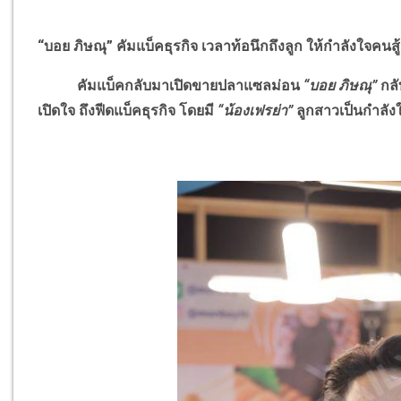
“บอย ภิษณุ” คัมแบ็คธุรกิจ เวลาท้อนึกถึงลูก ให้กำลังใจคนสู้
คัมแบ็คกลับมาเปิดขายปลาแซลม่อน
“บอย ภิษณุ”
กลั
เปิดใจ ถึงฟีดแบ็คธุรกิจ โดยมี
“น้องเฟรย่า”
ลูกสาวเป็นกำลั