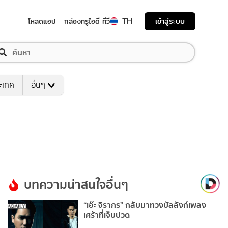
TH
เข้าสู่ระบบ
โหลดแอป
กล่องทรูไอดี ทีวี
ระเทศ
อื่นๆ
บทความน่าสนใจอื่นๆ
“เอ๊ะ จิรากร” กลับมาทวงบัลลังก์เพลง
เศร้าที่เจ็บปวด