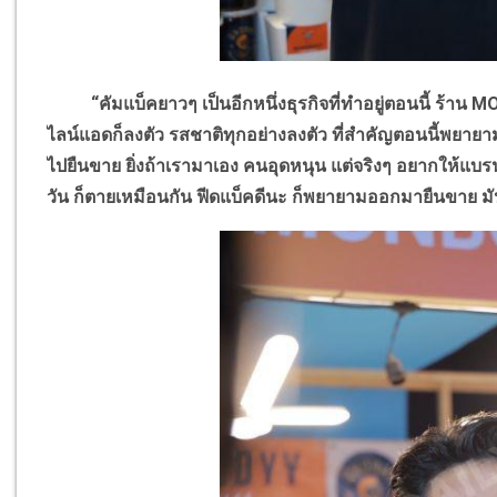
“คัมแบ็คยาวๆ เป็นอีกหนึ่งธุรกิจที่ทำอยู่ตอนนี้ ร้าน
M
ไลน์แอดก็ลงตัว รสชาติทุกอย่างลงตัว ที่สำคัญตอนนี้พยาย
ไปยืนขาย ยิ่งถ้าเรามาเอง คนอุดหนุน แต่จริงๆ อยากให้แบร
วัน ก็ตายเหมือนกัน ฟีดแบ็คดีนะ ก็พยายามออกมายืนขาย มั