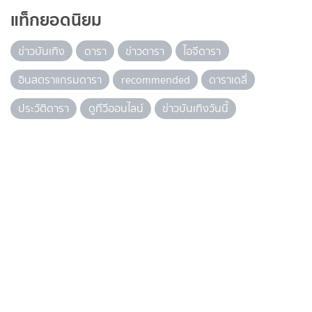
แท็กยอดนิยม
ข่าวบันเทิง
ดารา
ข่าวดารา
ไอจีดารา
อินสตราแกรมดารา
recommended
ดาราเดลี่
ประวัติดารา
ดูทีวีออนไลน์
ข่าวบันเทิงวันนี้