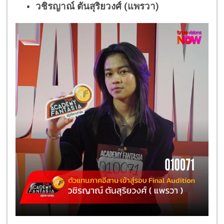
วชิรญาณ์ ตันสุริยวงศ์ (แพรวา)