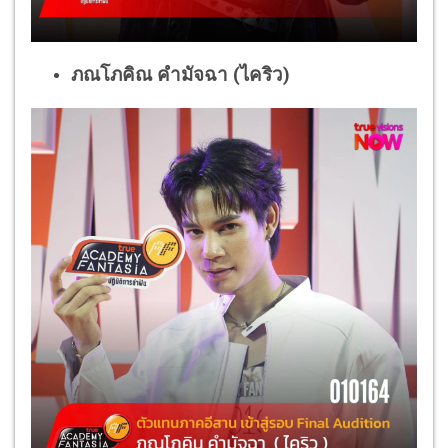
ภณโภคิณ คำมัจฉา (ไคริว)