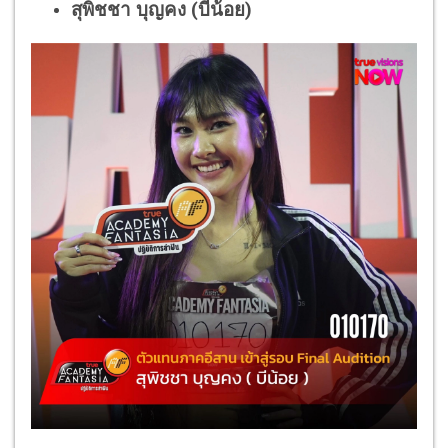
สุพิชชา บุญคง (บีน้อย)