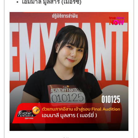
เอมมาลี มูลสาร (เมอร์ซี่)