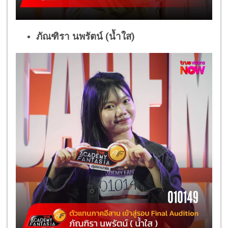
ภัณฑิรา นพรัตน์ (น้ำใส)