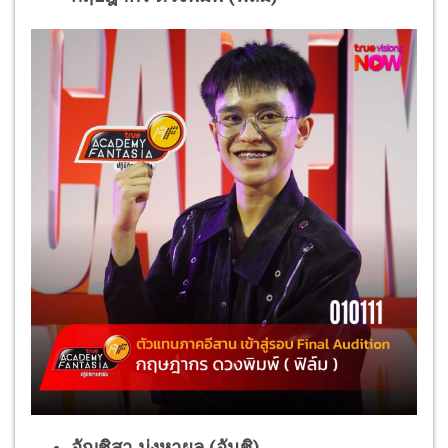
อัญชิสา มุ่งหาผล (อันชิ)