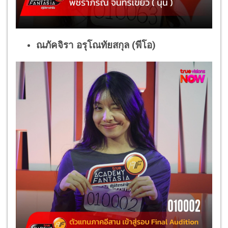
ณภัคจิรา อรุโณทัยสกุล (พีโอ)