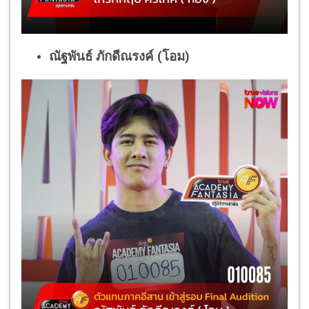
ณัฐพันธ์ ภักดีณรงค์ (โอม)