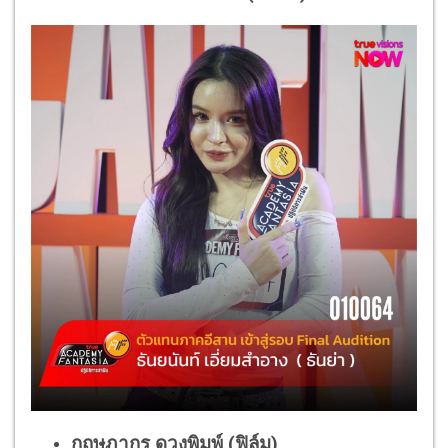
กฤษฎากร ดวงพิมพ์ (ฟิล์ม)