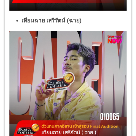
เทียนฉาย เสรีรัตน์ (ฉาย)