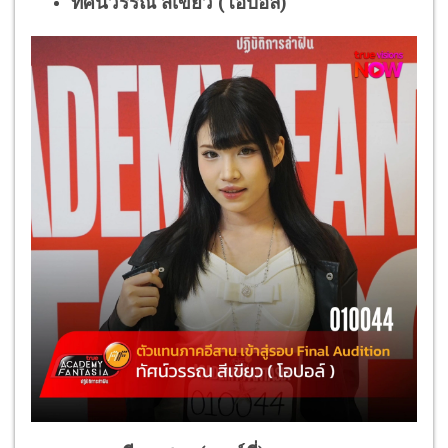
ทัศน์วรรณ สีเขียว (โอปอล์)