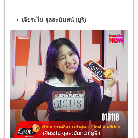
เจียระไน จุลละนันทน์ (ยูริ)