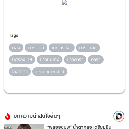
Tags
ท้อง
ดาราเดลี่
เนย วรัฐฐา
ดาราท้อง
นักร้องไทย
ข่าวบันเทิง
ข่าวดารา
ดารา
ไอจีดารา
recommended
บทความน่าสนใจอื่นๆ
“พลอยชมพู” น้ำตาคลอ เตรียมยื่น