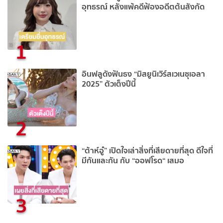
อุทธรณ์ หลังแพ้คดีฟ้องอดีตต้นสังกัด
1
อินฟลูดังฟันธง “มิสยูนิเวิร์สเวเนซุเอลา
2025” ตัวเต็งปีนี้
2
“ต้าห์อู๋” เปิดใจเล่าสิ่งที่เสียดายที่สุด ดีใจที่
มีกันและกัน กับ “ออฟโรด“ เสมอ
3