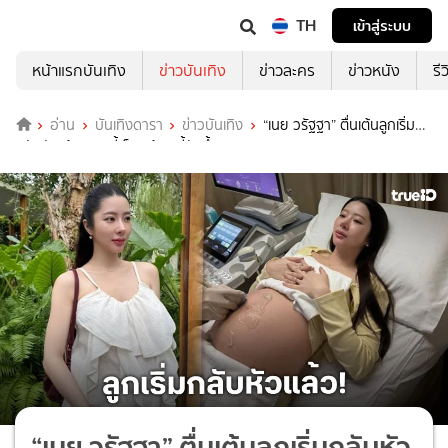
TH
เข้าสู่ระบบ
หน้าแรกบันเทิง
ข่าวบันเทิง
ข่าวละคร
ข่าวหนัง
รี
อ่าน
บันเทิงดารา
ข่าวบันเทิง
“เนย วรัฐฐา” ตื่นเต้นลูกเริ่ม
กลับหัวแล้ว รอบนี้เห็นหน้าเบบี้ชัดขึ้นมาก
“เนย วรัฐฐา” ตื่นเต้นลูกเริ่มกลับหัว