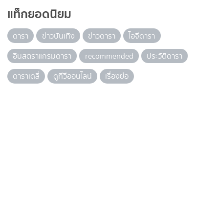
แท็กยอดนิยม
ดารา
ข่าวบันเทิง
ข่าวดารา
ไอจีดารา
อินสตราแกรมดารา
recommended
ประวัติดารา
ดาราเดลี่
ดูทีวีออนไลน์
เรื่องย่อ