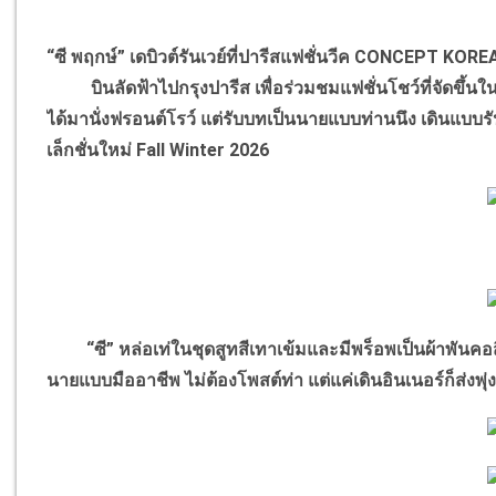
“ซี พฤกษ์” เดบิวต์รันเวย์ที่ปารีสแฟชั่นวีค CONCEPT KOR
บินลัดฟ้าไปกรุงปารีส เพื่อร่วมชมแฟชั่นโชว์ที่จัดขึ้นใ
ได้มานั่งฟรอนต์โรว์ แต่รับบทเป็นนายแบบท่านนึง เดินแ
เล็กชั่นใหม่ Fall Winter 2026
“ซี” หล่อเท่ในชุดสูทสีเทาเข้มและมีพร็อพเป็นผ้าพันคอสีน
นายแบบมืออาชีพ ไม่ต้องโพสต์ท่า แต่แค่เดินอินเนอร์ก็ส่งพ