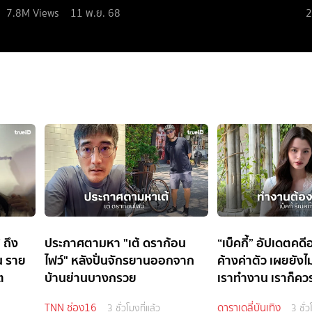
7.8M
Views
11 พ.ย. 68
2
 ถึง
ประกาศตามหา "เต้ ดราก้อน
“เบ็คกี้” อัปเดตคดี
น ราย
ไฟว์" หลังปั่นจักรยานออกจาก
ค้างค่าตัว เผยยังไม่
ต
บ้านย่านบางกรวย
เราทำงาน เราก็ควรไ
TNN ช่อง16
ดาราเดลี่บันเทิง
3 ชั่วโมงที่แล้ว
3 ชั่ว