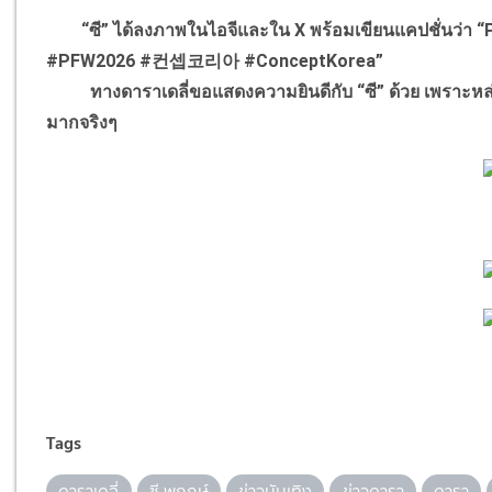
“ซี” ได้ลงภาพในไอจีและใน X พร้อมเขียนแคปชั่นว่า “
#PFW2026 #컨셉코리아 #ConceptKorea”
ทางดาราเดลี่ขอแสดงความยินดีกับ “ซี” ด้วย เพราะหล่อออร่
มากจริงๆ
Tags
ดาราเดลี่
ซี พฤกษ์
ข่าวบันเทิง
ข่าวดารา
ดารา