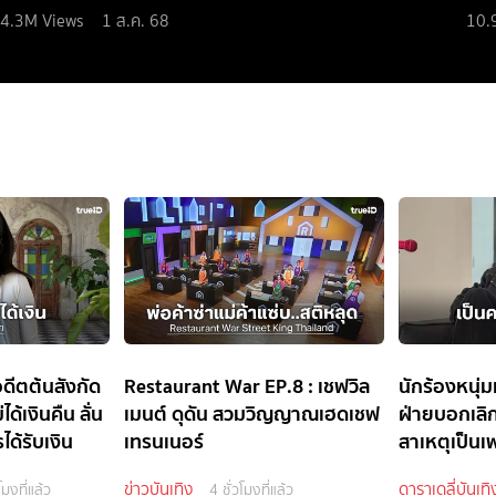
4.3M
Views
1 ส.ค. 68
10.
อดีตต้นสังกัด
Restaurant War EP.8 : เชฟวิล
นักร้องหนุ่ม
ได้เงินคืน ลั่น
เมนต์ ดุดัน สวมวิญญาณเฮดเชฟ
ฝ่ายบอกเล
ด้รับเงิน
เทรนเนอร์
สาเหตุเป็นเ
ข่าวบันเทิง
ดาราเดลี่บันเทิ
โมงที่แล้ว
4 ชั่วโมงที่แล้ว