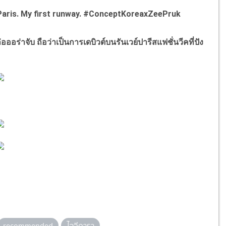
Paris. My first runway. #ConceptKoreaxZeePruk
าจับ ถือว่าเป็นการเดบิวต์บนรันเวย์ปารีสแฟชั่นวีคที่ปัง
recommended
ไอจีดารา