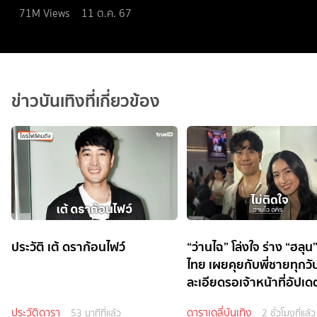
71M
Views
11 ต.ค. 67
ข่าวบันเทิงที่เกี่ยวข้อง
ประวัติ เต้ ดราก้อนไฟว์
“ว่านไฉ” โล่งใจ ร่าง “ฮลุน”
ไทย เผยคุยกับพี่ชายทุกวั
ละเอียดรอเจ้าหน้าที่อัปเด
ประวัติดารา
ดาราเดลี่บันเทิง
53 นาทีที่แล้ว
2 ชั่วโมงที่แล้ว