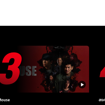
Mouse
สง