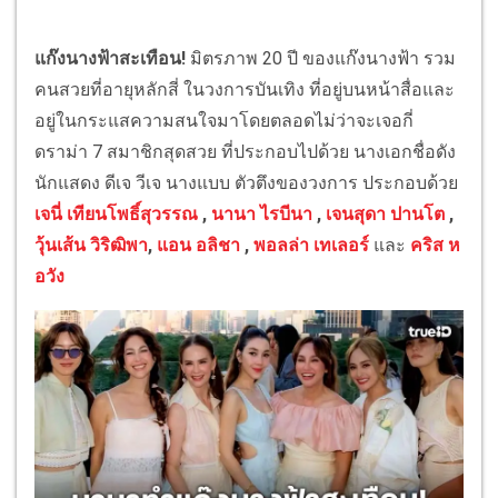
แก๊งนางฟ้าสะเทือน!
มิตรภาพ 20 ปี ของแก๊งนางฟ้า รวม
คนสวยที่อายุหลักสี่ ในวงการบันเทิง ที่อยู่บนหน้าสื่อและ
อยู่ในกระแสความสนใจมาโดยตลอดไม่ว่าจะเจอกี่
ดราม่า 7 สมาชิกสุดสวย ที่ประกอบไปด้วย นางเอกชื่อดัง
นักแสดง ดีเจ วีเจ นางแบบ ตัวตึงของวงการ ประกอบด้วย
เจนี่ เทียนโพธิ์สุวรรณ
,
นานา ไรบีนา
,
เจนสุดา ปานโต
,
วุ้นเส้น วิริฒิพา
,
แอน อลิชา
,
พอลล่า เทเลอร์
และ
คริส ห
อวัง