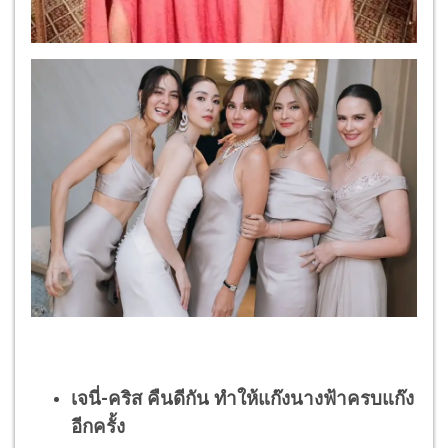
เจนี่-คริส คืนดีกัน ทำให้แก๊งนางฟ้าครบแก๊ง
อีกครั้ง