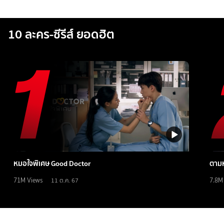
10 ละคร-ซีรีส์ ยอดฮิต
หมอใจพิเศษ Good Doctor
ตามห
71M
Views
7.8M
11 ต.ค. 67