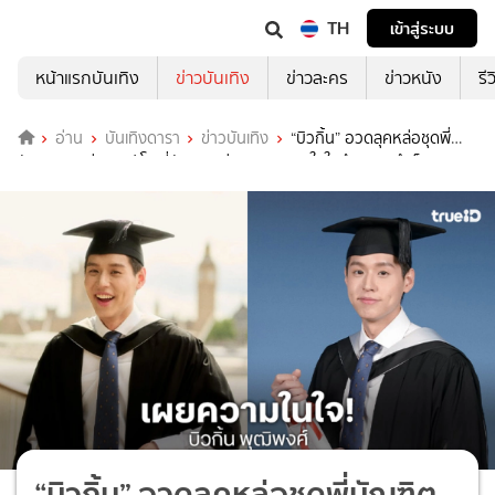
TH
เข้าสู่ระบบ
หน้าแรกบันเทิง
ข่าวบันเทิง
ข่าวละคร
ข่าวหนัง
รี
อ่าน
บันเทิงดารา
ข่าวบันเทิง
“บิวกิ้น” อวดลุคหล่อชุดพี่
บัณฑิตคนเก่ง จบป.โท ที่อังกฤษ ร่ายยาวความในใจถึงความสำเร็จ
“บิวกิ้น” อวดลุคหล่อชุดพี่บัณฑิต