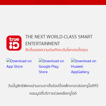
THE NEXT WORLD-CLASS SMART
ENTERTAINMENT
อีกขั้นของความบันเทิงระดับโลกตรงใจคุณ
วันนี้
ดู
สิทธิพิเศษ
อ่าน
เกม
ตาตั้ง
ช้อปปิ้ง
แพ็กเกจ
กล่องทรูไอดีทีวี
คอมมูนิตี้
บริการช่วยเหลือทรูไอดี