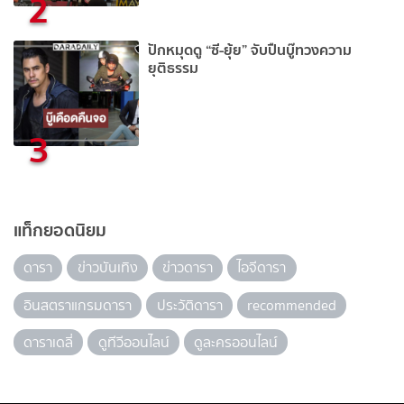
2
ปักหมุดดู “ซี-ยุ้ย” จับปืนบู๊ทวงความ
ยุติธรรม
3
แท็กยอดนิยม
ดารา
ข่าวบันเทิง
ข่าวดารา
ไอจีดารา
อินสตราแกรมดารา
ประวัติดารา
recommended
ดาราเดลี่
ดูทีวีออนไลน์
ดูละครออนไลน์