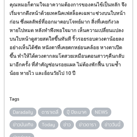
คุณหมอก็ตามใจเอาความต้องการของคนไข้เป็นหลัก จึง
เริ่มจากดึงหน้าด้วยเทคนิคเฟสล็อคเฉพาะช่วงบนใบหน้า
ก่อน ซึ่งผลลัพธ์ที่ออกมาตอบโจทย์มาก สิ่งที่เคยกังวล
หายไปหมด หลังทำพึงพอใจมาก เห็นความเปลี่ยนแปลง
บนใบหน้าดูสวยสดใสขึ้นทันที ริ้วรอยรอบดวงตาน้อยลง
อย่างเห็นได้ชัด หนังตาที่เคยตกหย่อนคล้อย หางตาเปิด
ขึ้น ทำให้ได้ดวงตากลมโตสวยเหมือนตอนสาวๆคืนกลับ
มาอีกครั้ง ที่สำคัญซ่อนรอยแผล ไม่ต้องพักฟื้น บวมช้ำ
น้อย หายไว และย้อนวัยไป 10 ปี
Tags
Daradaily
ดาราเดลี่
ปุ๊ ปิยะมาศ
NEWS
ข่าวบันเทิง
Today
ข่าว
ข่าวดารา
ข่าววันนี้