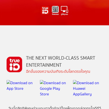
THE NEXT WORLD-CLASS SMART
ENTERTAINMENT
อีกขั้นของความบันเทิงระดับโลกตรงใจคุณ
วันนี้
ดู
สิทธิพิเศษ
อ่าน
เกม
ตาตั้ง
ช้อปปิ้ง
แพ็กเกจ
กล่องทรูไอดีทีวี