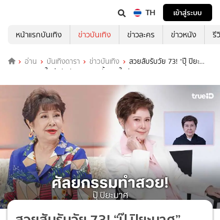
TH
เข้าสู่ระบบ
หน้าแรกบันเทิง
ข่าวบันเทิง
ข่าวละคร
ข่าวหนัง
รี
อ่าน
บันเทิงดารา
ข่าวบันเทิง
สวยสับรับวัย 73! “ปุ๊ ปิยะ
มาศ” อวดลุคใหม่หลังศัลยกรรมครั้งแรกในชีวิต
สวยสับรับวัย 73! “ปุ๊ ปิยะมาศ”