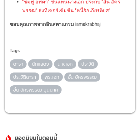
"ชมพู อทิตา" ขึ้นแท่นนางเอก ประกบ "อั๋น อัคร
พรรฒ" ส่งทีเซอร์เข้มข้น "หนี้รักเกียรติยศ"
ขอบคุณภาพจากอินสตาแกรม
iamakrabhaj
Tags
ดารา
นักแสดง
นางเอก
ประวัติ
ประวัติดารา
พระเอก
อั๋น อัครพรรฒ
อั๋น อัครพรรฒ บุนนาค
ยอดนิยมในตอนนี้