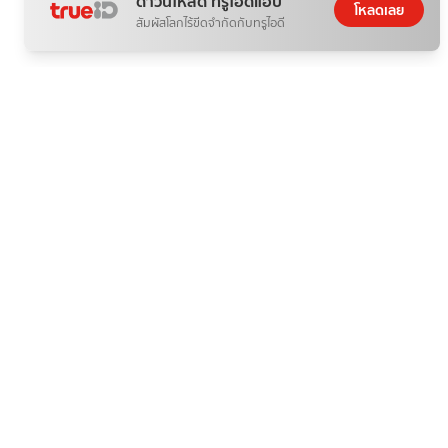
ดาวน์โหลด ทรูไอดีแอป
ประวัติดารา
20 ก.พ. 69
โหลดเลย
สัมผัสโลกไร้ขีดจำกัดกับทรูไอดี
แท็กยอดนิยม
ดารา
ข่าวบันเทิง
ข่าวดารา
ไอจีดารา
ประวัติดารา
อินสตราแกรมดารา
ดูทีวีออนไลน์
ดาราเดลี่
recommended
ดูละครออนไลน์
10 ละคร-ซีรีส์ ยอดฮิต
ข่าวบันเทิงที่เกี่ยวข้อง