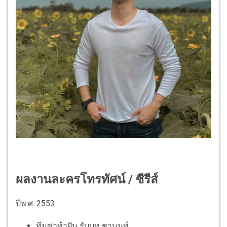
ผลงานละครโทรทัศน์ / ซีรีส์
ปีพ.ศ. 2553
ทีมซ่าท้าฝัน รับบท ชานนท์