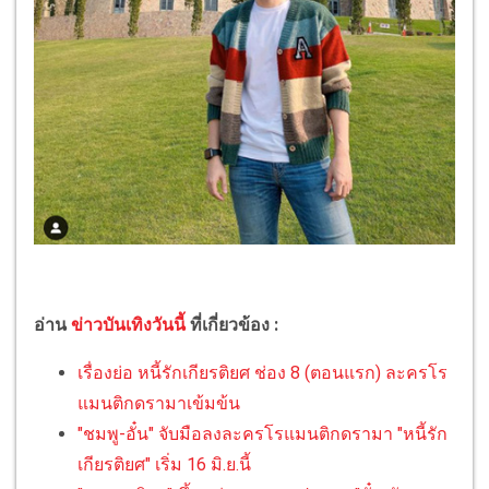
อ่าน
ข่าวบันเทิงวันนี้
ที่เกี่ยวข้อง :
เรื่องย่อ หนี้รักเกียรติยศ ช่อง 8 (ตอนแรก) ละครโร
แมนติกดรามาเข้มข้น
"ชมพู-อั๋น" จับมือลงละครโรแมนติกดรามา "หนี้รัก
เกียรติยศ" เริ่ม 16 มิ.ย.นี้