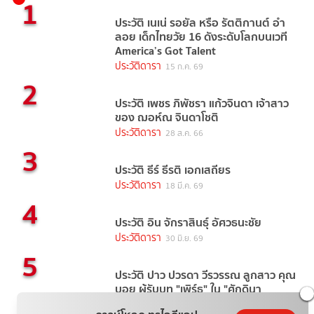
1
ประวัติ เนเน่ รอยัล หรือ รัตติกานต์ อำ
ลอย เด็กไทยวัย 16 ดังระดับโลกบนเวที
America’s Got Talent
ประวัติดารา
15 ก.ค. 69
2
ประวัติ เพชร ภิพัชรา แก้วจินดา เจ้าสาว
ของ ฌอห์ณ จินดาโชติ
ประวัติดารา
28 ส.ค. 66
3
ประวัติ ธีร์ ธีรติ เอกเสถียร
ประวัติดารา
18 มี.ค. 69
4
ประวัติ อิน จักราสินธุ์ อัศวธนะชัย
ประวัติดารา
30 มิ.ย. 69
5
ประวัติ ปาว ปวรดา วีรวรรณ ลูกสาว คุณ
บอย ผู้รับบท "เพิร์ธ" ใน "ศักดินา
วิทยาลัย"