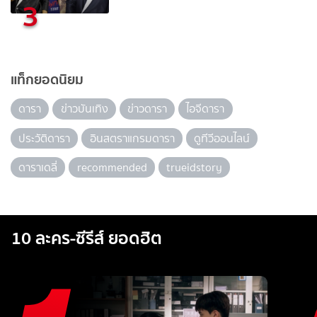
3
แท็กยอดนิยม
ดารา
ข่าวบันเทิง
ข่าวดารา
ไอจีดารา
ประวัติดารา
อินสตราแกรมดารา
ดูทีวีออนไลน์
ดาราเดลี่
recommended
trueidstory
10 ละคร-ซีรีส์ ยอดฮิต