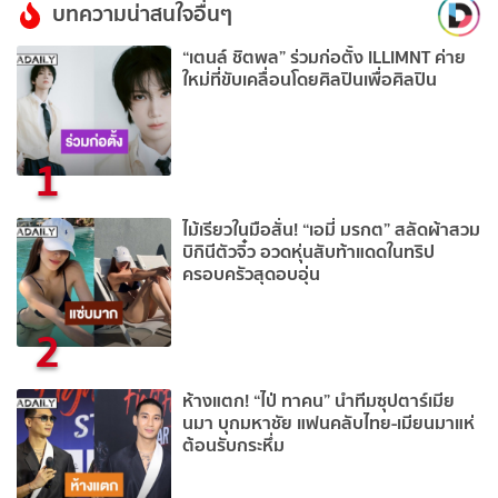
บทความน่าสนใจอื่นๆ
“เตนล์ ชิตพล” ร่วมก่อตั้ง ILLIMNT ค่าย
ใหม่ที่ขับเคลื่อนโดยศิลปินเพื่อศิลปิน
1
ไม้เรียวในมือสั่น! “เอมี่ มรกต” สลัดผ้าสวม
บิกินีตัวจิ๋ว อวดหุ่นสับท้าแดดในทริป
ครอบครัวสุดอบอุ่น
2
ห้างแตก! “ไป่ ทาคน” นำทีมซุปตาร์เมีย
นมา บุกมหาชัย แฟนคลับไทย-เมียนมาแห่
ต้อนรับกระหึ่ม