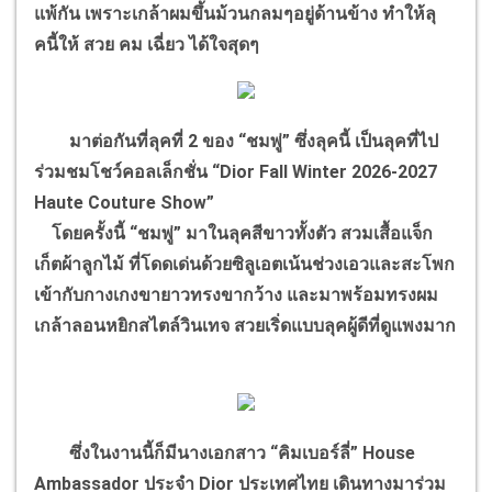
แพ้กัน เพราะเกล้าผมขึ้นม้วนกลมๆอยู่ด้านข้าง ทำให้ลุ
คนี้ให้ สวย คม เฉี่ยว ได้ใจสุดๆ
มาต่อกันที่ลุคที่ 2 ของ “ชมพู่” ซึ่งลุคนี้ เป็นลุคที่ไป
ร่วมชมโชว์คอลเล็กชั่น “Dior Fall Winter 2026-2027
Haute Couture Show”
โดยครั้งนี้ “ชมพู่” มาในลุคสีขาวทั้งตัว สวมเสื้อแจ็ก
เก็ตผ้าลูกไม้ ที่โดดเด่นด้วยซิลูเอตเน้นช่วงเอวและสะโพก
เข้ากับกางเกงขายาวทรงขากว้าง และมาพร้อมทรงผม
เกล้าลอนหยิกสไตล์วินเทจ สวยเริ่ดแบบลุคผู้ดีที่ดูแพงมาก
ซึ่งในงานนี้ก็มีนางเอกสาว “คิมเบอร์ลี่” House
Ambassador ประจำ Dior ประเทศไทย เดินทางมาร่วม