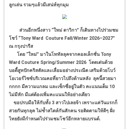
ลูกเล่น รวมๆแล้วมีเสน่ห์ทุกมุม
ส่วนอีกหนึ่งสาว “ใหม่ ดาวิกา” ก็เดินทางไปร่วมชม
โชว์ “Tony Ward Couture Fall/Winter 2026–2027”
ณ กรุงปารีส
โดย “ใหม่” มาในโททัลลุคจากคอลเล็กชั่น Tony
Ward Couture Spring/Summer 2026 โดดเด่นด้วย
บอดี้สูทปักคริสตัลและเลื่อมอย่างประณีต เสริมด้วยโบว์
โอเวอร์ไซซ์บริเวณคอที่ยาวไปถึงด้านหลัง ลุคนี้สวยมา
กกกก มีความแกลม และเซ็กซี่อยู่ในตัว คะแนนเต็ม 10
ไม่มีหัก มีแต่ต้องเพิ่มคะแนนให้อย่างเดียว
ขอปรบมือให้กับทั้ง 3 สาวไปเลยจ้า เพราะแค่วันแรกก็
สวยกันทุกลุค ไม่ซ้ำสไตล์กันสักคน รอติดตามให้ดีๆ ฝั่ง
ไทยยังมีกำหนดไปร่วมชมโชว์อีกหลายแบรนด์.