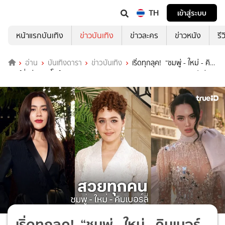
TH
เข้าสู่ระบบ
หน้าแรกบันเทิง
ข่าวบันเทิง
ข่าวละคร
ข่าวหนัง
รี
อ่าน
บันเทิงดารา
ข่าวบันเทิง
เริ่ดทุกลุค! “ชมพู่ - ใหม่ - คิม
เบอร์ลี่” ร่วมชมโชว์ Haute Couture Fall/Winter 2026-2027 กรุงปารีส
เริ่ดทุกลุค! “ชมพู่ - ใหม่ - คิมเบอร์