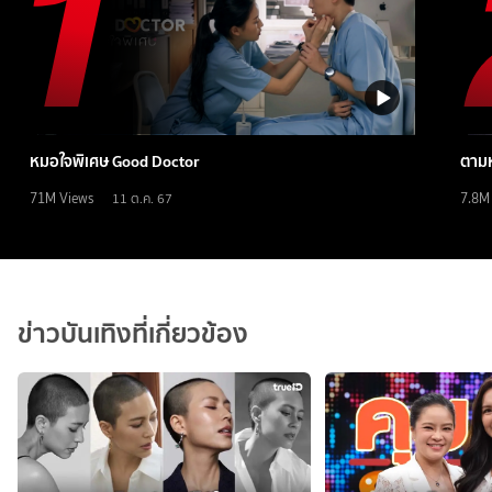
หมอใจพิเศษ Good Doctor
ตามห
71M
Views
7.8M
11 ต.ค. 67
ข่าวบันเทิงที่เกี่ยวข้อง