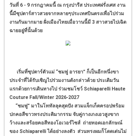
วันที่ 6 - 9 กรกฎาคมนี้ ณ กรุงปารีส ประเทศฝรั่งเศส งาน
นี้มีซุปตาร์สาวสวยจากหลายๆประเทศบินตรงเพื่อไปร่วม
งานกันมากมาย ฝั่งเมืองไทยเมื่อวานนี้มี 3 สาวสวยไปเฉิด
ฉายอยู่ที่นั้นด้วย
เริ่มที่ซุปตาร์ตัวแม่ “ชมพู่ อารยา” ก็เป็นอีกหนึ่งขา
ประจำที่ได้รับเชิญไปร่วมงานดังกล่าวด้วย ประเดิมวัน
แรกด้วยการเดินทางไป ร่วมชมโชว์ Schiaparelli Haute
Couture Fall/Winter 2026-2027
“ชมพู่” มาในโททัลลุคสุดปัง สวมแจ็กเก็ตครอปพร้อม
ปกคอสีขาวทรงประติมากรรม จับคู่กางเกงเอวสูงขาก
ว้างและสร้อยคอสีทองโอเวอร์ไซส์ ถ่ายทอดเอกลักษณ์
ของ Schiaparelli ได้อย่างลงตัว ส่วนทรงผมก็โดดเด่นไม่