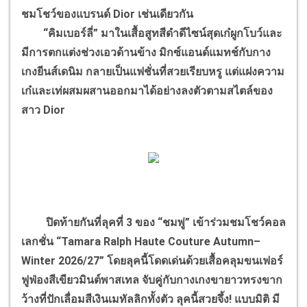
ชมโชว์ของแบรนด์ Dior เช่นเดียวกัน
“คิมเบอร์ลี่” มาในเสื้อสูทสีดำดีไซน์สุดเก๋ผูกโบว์และ
มีการตกแต่งช่วงเอวด้านข้าง มิกซ์แอนด์แมทช์กับกาง
เกงยีนส์เดนิม กลายเป็นแฟชั่นที่สวยเรียบหรู แต่แฝงความ
เก๋และเท่ผสมผสานออกมาได้อย่างลงตัวตามสไตล์ของ
สาว Dior
ปิดท้ายกันที่ลุคที่ 3 ของ “ชมพู่” เข้าร่วมชมโชว์คอล
เลกชั่น “Tamara Ralph Haute Couture Autumn–
Winter 2026/27” โดยลุคนี้โดดเด่นด้วยเสื้อคลุมขนเฟอร์
ฟูฟ่องสีเขียวมินต์พาสเทล จับคู่กับกางเกงขายาวทรงขาก
ว้างที่ปักเลื่อมสีเงินเมทัลลิกทั้งตัว ลุคนี้สวยจึ้ง! แบบมิติ มี