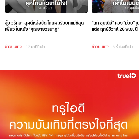
จุ๋ย วรัทยา ลุคนี้หล่อจัด โกนผมรับบทแม่ชีสุด
"นก อุษณีย์" ควง "ม่วย" เ
เฟี้ยว ในหนัง "คุณยายวรนาฎ"
แต่ง ฤกษ์วิวาห์ 26 พ.ย. นี้
ข่าวบันเทิง
ข่าวบันเทิง
17 นาทีที่แล้ว
3 ชั่วโมงที่แล้ว