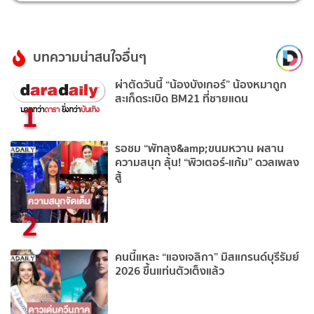
บทความน่าสนใจอื่นๆ
ผ่าตัดวันนี้ “น้องบังเกอร์” น้องหมาถูก
สะเก็ดระเบิด BM21 ที่ชายแดน
1
รอชม “พัทลุง&amp;ขนมหวาน ผสาน
ความสนุก ลุ้น! “พิวเตอร์-แก้ม” ดวลเพลง
สู้
2
คนนี้แหละ “แองเจลิกา” มิสแกรนด์บุรีรัมย์
2026 ขึ้นแท่นตัวเต็งแล้ว