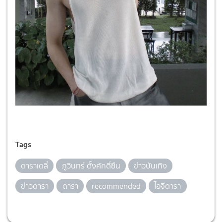
Tags
ดาราเดลี่
ภูวินทร์ ตั้งศักดิ์ยืน
ข่าวบันเทิง
ข่าวดารา
ดารา
recommended
ไอจีดารา