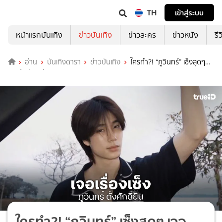
TH
เข้าสู่ระบบ
หน้าแรกบันเทิง
ข่าวบันเทิง
ข่าวละคร
ข่าวหนัง
รี
อ่าน
บันเทิงดารา
ข่าวบันเทิง
ใครทำ?! “ภูวินทร์” เซ็งสุดๆ
เจอมือดีขูดเขียนรถ
ใครทำ?! “ภูวินทร์” เซ็งสุดๆ เจอ