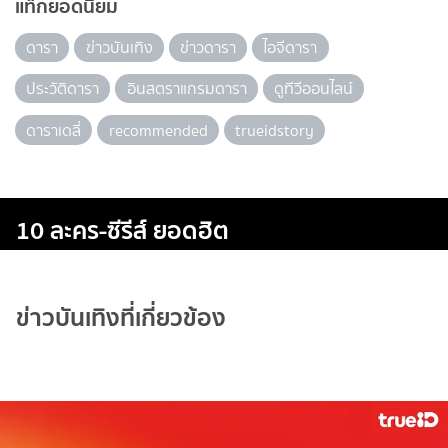
แท็กยอดนิยม
ดารา
ข่าวบันเทิง
ข่าวดารา
ไอจีดารา
ประวัติดารา
อินสตราแกรมดารา
ดูทีวีออนไลน์
ดาราเดลี่
recommended
trueidstory
10 ละคร-ซีรีส์ ยอดฮิต
ข่าวบันเทิงที่เกี่ยวข้อง