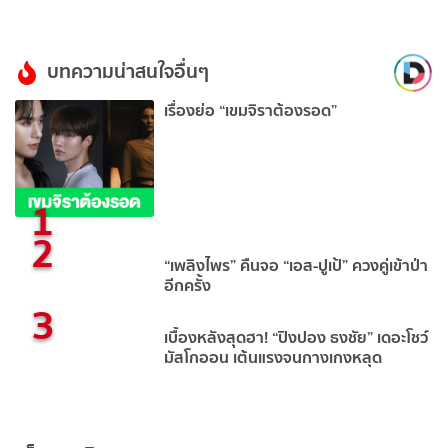
บทความน่าสนใจอื่นๆ
เรื่องย่อ “เขมจิราต้องรอด”
1
2
“เพลิงไพร” คืนจอ “เอส-ปูเป้” ควงคู่เข้าป่า
อีกครั้ง
3
เบื้องหลังสุดฮา! “ปิงปอง ธงชัย” เดอะโชว์
มัสโกออน เต้นแรงจนกางเกงหลุด