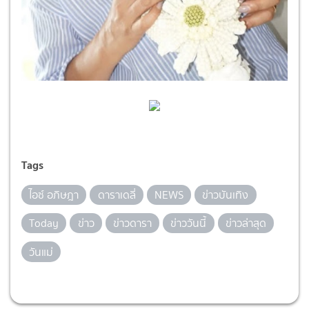
Tags
ไอซ์ อภิษฎา
ดาราเดลี่
NEWS
ข่าวบันเทิง
Today
ข่าว
ข่าวดารา
ข่าววันนี้
ข่าวล่าสุด
วันแม่