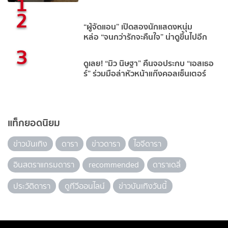
1
2
“ผู้จัดแอน” เปิดสองนักแสดงหนุ่ม
หล่อ “จนกว่ารักจะคืนใจ” น่าดูขึ้นไปอีก
3
ดูเลย! “มิว นิษฐา” คืนจอประกบ “เอสเธอ
ร์” ร่วมมือล่าหัวหน้าแก๊งคอลเซ็นเตอร์
แท็กยอดนิยม
ข่าวบันเทิง
ดารา
ข่าวดารา
ไอจีดารา
อินสตราแกรมดารา
recommended
ดาราเดลี่
ประวัติดารา
ดูทีวีออนไลน์
ข่าวบันเทิงวันนี้