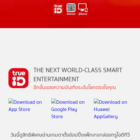
THE NEXT WORLD-CLASS SMART
ENTERTAINMENT
อีกขั้นของความบันเทิงระดับโลกตรงใจคุณ
วันนี้
ดู
สิทธิพิเศษ
อ่าน
เกม
ตาตั้ง
ช้อปปิ้ง
แพ็กเกจ
กล่องทรูไอดีทีวี