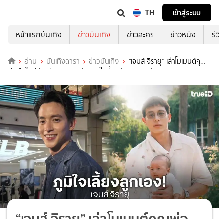
TH
เข้าสู่ระบบ
หน้าแรกบันเทิง
ข่าวบันเทิง
ข่าวละคร
ข่าวหนัง
รี
อ่าน
บันเทิงดารา
ข่าวบันเทิง
“เจมส์ จิรายุ” เล่าโมเมนต์คุณ
พ่อมือใหม่ รับเห่อลูกสาวหนัก ภูมิใจเลี้ยงกันสองคนกับภรรยา
“เจมส์ จิรายุ” เล่าโมเมนต์คุณพ่อ