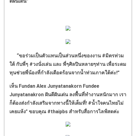
ดีฝันเด่น
”
“
ขอร่วมเป็นตัวแทนเป็นส่วนหนึ่งของงาน
#
มิตรท่วม
ใต้ กับพี่ๆ
#
วงนั่งเล่น และ พี่ๆศิลปินหลายๆท่าน เพื่อระดม
ทุนช่วยพี่น้องที่กำลังเดือดร้อนจากน้ำท่วมภาคใต้ค่ะ!
”
เห็น
Fundan Alex Junyatanakorn Fundee
Junyatanakron
ฝันดีฝันเด่น ลงพื้นที่ทำงานหนักมาก เรา
ก็ต้องส่งกำลังเสริมจากทางนี้ให้เต็มที่!
#
น้ำใจคนไทยไม่
เคยแห้ง" ขอบคุณ
#thaipbs
สำหรับสื่อการไลฟ์สดค่ะ