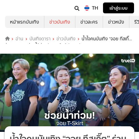
TH
เข้าสู่ระบบ
หน้าแรกบันเทิง
ข่าวบันเทิง
ข่าวละคร
ข่าวหนัง
รี
อ่าน
บันเทิงดารา
ข่าวบันเทิง
น้ำใจคนบันเทิง “จอย ทีสเกิ๊ต”
ร่วมงานมิตรท่วมใต้ช่วยซัพพอร์ตผู้ประสบภัย
น้ำใจคนบันเทิง “จอย ทีสเกิ๊ต” ร่วม