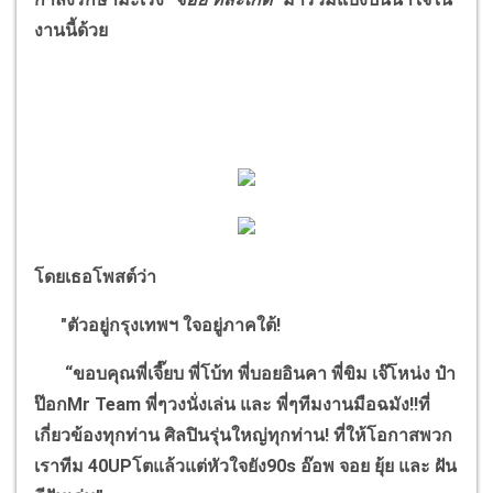
งานนี้ด้วย
โดยเธอโพสต์ว่า
"ตัวอยู่กรุงเทพฯ ใจอยู่ภาคใต้!
“
ขอบคุณพี่เจี๊ยบ พี่โบ้ท พี่บอยอินคา พี่ขิม เจ๊โหน่ง ป๋า
ป๊อก
Mr Team
พี่ๆวงนั่งเล่น และ พี่ๆทีมงานมือฉมัง!!ที่
เกี่ยวข้องทุกท่าน ศิลปินรุ่นใหญ่ทุกท่าน! ที่ให้โอกาสพวก
เราทีม 40
UP
โตแล้วแต่หัวใจยัง90
s
อ๊อพ จอย ยุ้ย และ ฝัน