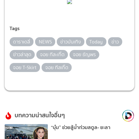
Tags
ดาราเดลี่
NEWS
ข่าวบันเทิง
Today
ข่าว
ข่าวล่าสุด
จอย ทีสะเกิ๊ต
จอย ธัญพร
จอย T-Skirt
จอย ทีสเกิ๊ต
บทความน่าสนใจอื่นๆ
“บุ๋ม” ช่วยสู้น้ำท่วมสตูล- ยะลา