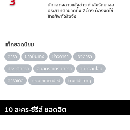
3
นักแสดงสาวแจ้งข่าว กำลังรักษาจอ
ประสาทตาขาดทั้ง 2 ข้าง ต้องงดใช้
โทรศัพท์จริงจัง
แท็กยอดนิยม
ดารา
ข่าวบันเทิง
ข่าวดารา
ไอจีดารา
ประวัติดารา
อินสตราแกรมดารา
ดูทีวีออนไลน์
ดาราเดลี่
recommended
trueidstory
10 ละคร-ซีรีส์ ยอดฮิต