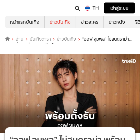
TH
เข้าสู่ระบบ
หน้าแรกบันเทิง
ข่าวบันเทิง
ข่าวละคร
ข่าวหนัง
รี
อ่าน
บันเทิงดารา
ข่าวบันเทิง
“ออฟ จุมพล” ไม่สนดราม่า
พร้อมตั้งรับเดี๋ยวพิสูจน์ให้เห็น
“ออฟ จุมพล” ไม่สนดราม่า พร้อม