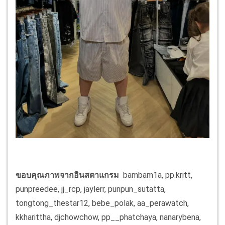
ขอบคุณภาพจากอินสตาแกรม
bambam1a, pp.kritt,
punpreedee, jj_rcp, jaylerr, punpun_sutatta,
tongtong_thestar12, bebe_polak, aa_perawatch,
kkharittha, djchowchow, pp__phatchaya, nanarybena,