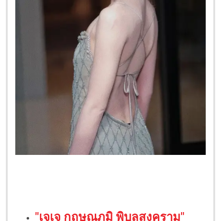
"เจเจ กฤษณภูมิ พิบูลสงคราม"