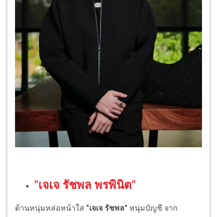
"เจเจ รัชพล พรพินิต"
ด้านหนุ่มหล่อหน้าใส
"เจเจ รัชพล"
หนุ่มบัญชี จาก