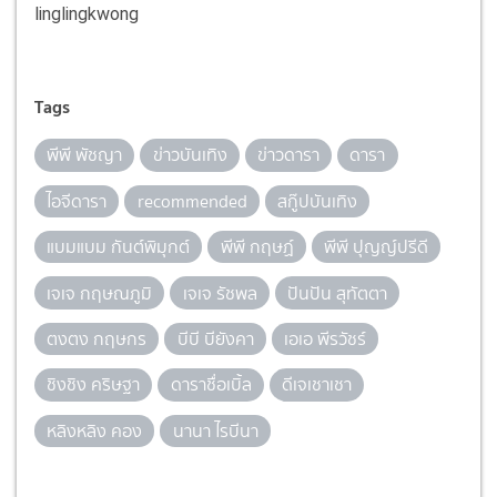
linglingkwong
Tags
พีพี พัชญา
ข่าวบันเทิง
ข่าวดารา
ดารา
ไอจีดารา
recommended
สกู๊ปบันเทิง
แบมแบม กันต์พิมุกต์
พีพี กฤษฏ์
พีพี ปุญญ์ปรีดี
เจเจ กฤษณภูมิ
เจเจ รัชพล
ปันปัน สุทัตตา
ตงตง กฤษกร
บีบี บียังคา
เอเอ พีรวัชร์
ชิงชิง คริษฐา
ดาราชื่อเบิ้ล
ดีเจเชาเชา
หลิงหลิง คอง
นานา ไรบีนา