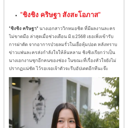
"ชิงชิง คริษฐา สังสะโอภาส"
"ชิงชิง คริษฐา"
นางเอกสาววิกหมอชิต ที่มีผลงานละคร
ไม่ขาดมือ ล่าสุดเมื่อช่วงเดือน มิ.ย.2568 เธอเพิ่งเข้ารับ
การผ่าตัด จากอาการป่วยลมรั่วในเยื่อหุ้มปอด หลังทราบ
ข่าวแฟนละครส่งกำลังใจให้ล้นหลาม ชิงชิงเรียกว่าเป็น
นางเอกงานชุกอีกคนของช่อง ในขณะที่เรื่องหัวใจยังไม่
ปรากฏแน่ชัด ไว้รอเจอเจ้าตัวจะรีบอัปเดตอีกทีนะจ๊ะ