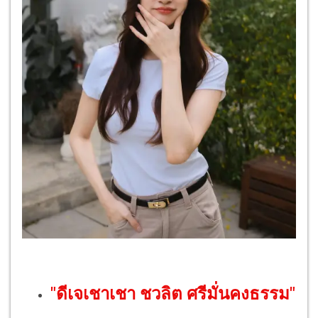
"ดีเจเชาเชา ชวลิต ศรีมั่นคงธรรม"