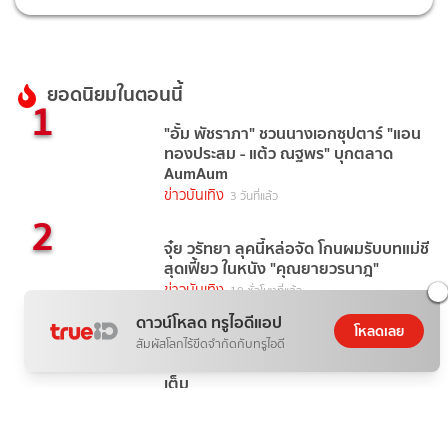
ยอดนิยมในตอนนี้
1
"อั้ม พัชราภา" ชวนนางเอกซุปตาร์ "แอน
ทองประสม - แต้ว ณฐพร" บุกตลาด
AumAum
ข่าวบันเทิง
3 วันที่แล้ว
2
จุ๋ย วรัทยา ลุคนี้หล่อจัด โกนผมรับบทแม่ชี
สุดเฟี้ยว ในหนัง "คุณยายวรนาฎ"
ข่าวบันเทิง
19 ชั่วโมงที่แล้ว
3
ดาวน์โหลด ทรูไอดีแอป
โหลดเลย
TrueAF 2026 ดูได้ที่ไหน พร้อมบอกช่อง
สัมผัสโลกไร้ขีดจำกัดกับทรูไอดี
ทางรับชมอย่างละเอียดตลอด 24 ชั่วโมง
เต็ม
ข่าวบันเทิง
1 วันที่แล้ว
4