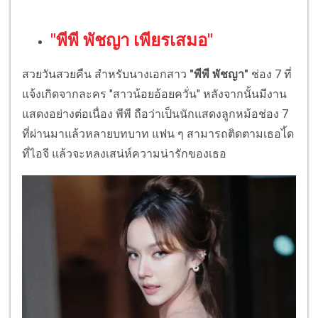
"พีพี พัชญา เพียรเสมอ"
สวยวันสวยคืน สำหรับนางเอกสาว
"พีพี พัชญา"
ช่อง 7 ที่
แจ้งเกิดจากละคร "สาวน้อยอ้อยควั่น" หลังจากนั้นมีงาน
แสดงอย่างต่อเนื่อง พีพี ถือว่าเป็นนักแสดงลูกหม้อช่อง 7
ที่ผ่านมาแล้วหลายบทบาท แฟน ๆ สามารถติดตามเธอไ้ด
ที่ไอจี แล้วจะหลงเสน่ห์ความน่ารักของเธอ