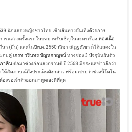
 2539 นักแสดงหญิงชาวไทย เข้าเส้นทางบันเทิงด้วยการ
่มต้นการแสดงครั้งแรกในบทบาทรับเชิญในละครเรื่อง
ทองเนื้อ
ีนา (มีน) และในปีพ.ศ. 2550 ณิชา ณัฏฐณิชา ก็ได้แสดงใน
กบคู่
เกรท วรินทร ปัญหกาญจน์
ทางช่อง 3 ปัจจุบันผันตัว
 ภาคิน
ต่อมาช่วงก่อนสงกรานต์ ปี 2568 มีกระแสข่าวลือว่า
ห้สัมภาษณ์ถึงประเด็นดังกล่าว พร้อมเปรยว่าช่วงนี้โตโน่
องรอเจ้าตัวออกมาพูดเองดีที่สุด