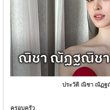
ประวัติ ณิชา ณัฏฐณ
ครอบครัว