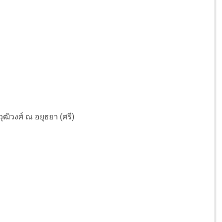
วุฒิวงศ์ ณ อยุธยา (ศรี)