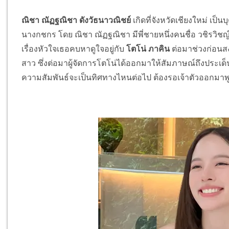
ณิชา ณัฏฐณิชา ดังวัธนาวณิชย์
เกิดที่จังหวัดเชียงใหม่ เ
นางกชกร โดย ณิชา ณัฏฐณิชา มีพี่ชายหนึ่งคนชื่อ วชิรวิชญ์
เรื่องหัวใจเธอคบหาดูใจอยู่กับ
โตโน่ ภาคิน
ต่อมาช่วงก่อนส
สาว ซึ่งต่อมาผู้จัดการโตโน่ได้ออกมาให้สัมภาษณ์ถึงประเด็
ความสัมพันธ์จะเป็นทิศทางไหนต่อไป ต้องรอเจ้าตัวออกมาพูด