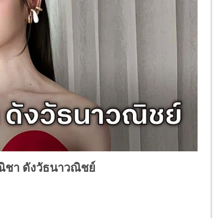
ิชา ดังวัธนาวณิชย์