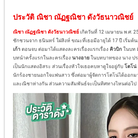
ประวัติ ณิชา ณัฏฐณิชา ดังวัธนาวณิชย์
ณิชา ณัฏฐณิชา ดังวัธนาวณิชย์
เกิดวันที่ 12 เมษายน พ.ศ.
ชักชวนจาก ธนินทร์ ใฝสิงห์ ขณะที่เธอมีอายุได้ 17 ปี เริ
เก้า
ตอนจบ ต่อมาได้แสดงละครเรื่องแรกเรื่อง
คิวบิก
ในบท ม
บทนำครั้งแรกในละครเรื่อง
นางอาย
ในบทบาทของ นาง ประ
เป็นนักแสดงอิสระ ส่วนเรื่องหัวใจเธอคบหาดูใจอยู่กับ
โตโน่
นักร้องชายนอกใจแฟนสาว ซึ่งต่อมาผู้จัดการโตโน่ได้ออกมาใ
และณิชาห่างกัน ส่วนความสัมพันธ์จะเป็นทิศทางไหนต่อไป ต้