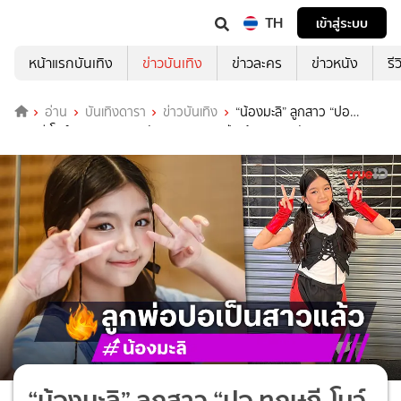
TH
เข้าสู่ระบบ
หน้าแรกบันเทิง
ข่าวบันเทิง
ข่าวละคร
ข่าวหนัง
รี
อ่าน
บันเทิงดารา
ข่าวบันเทิง
“น้องมะลิ” ลูกสาว “ปอ
ทฤษฎี-โบว์ แวนดา” ฉลองวันเกิดครบ 12 ปี พร้อมของขวัญสุดพิเศษ
“น้องมะลิ” ลูกสาว “ปอ ทฤษฎี-โบว์