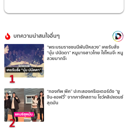
บทความน่าสนใจอื่นๆ
“พระบรมราชชนนีพันปีหลวง” เคยรับสั่ง
“บุ๋ม ปนัดดา” หนูนางสาวไทย ใช่ไหมจ๊ะ หนู
สวยมากจ๊ะ
1
“กองทัพ พีค” ปะทะสองครีเอเตอร์ดัง “ยู
จิน-แอฟวี่” จากคาซัคสถาน โชว์คลิปแดนซ์
สุดมัน
2