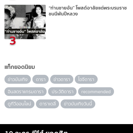
“ท่านชายอ้น” โพสต์อาลัยแด่พระบรมราช
ชนนีพันปีหลวง
3
แท็กยอดนิยม
ข่าวบันเทิง
ดารา
ข่าวดารา
ไอจีดารา
อินสตราแกรมดารา
ประวัติดารา
recommended
ดูทีวีออนไลน์
ดาราเดลี่
ข่าวบันเทิงวันนี้