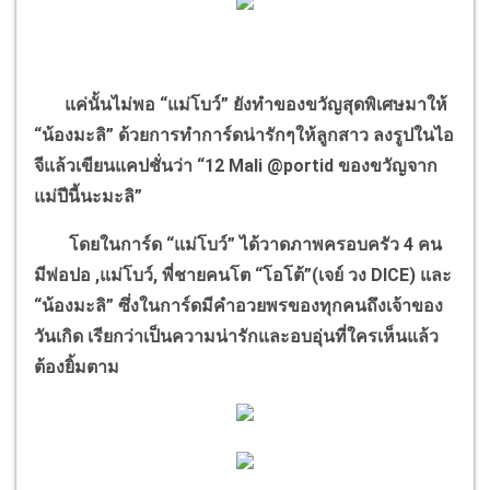
แค่นั้นไม่พอ “แม่โบว์” ยังทำของขวัญสุดพิเศษมาให้
“น้องมะลิ” ด้วยการทำการ์ดน่ารักๆให้ลูกสาว ลงรูปในไอ
จีแล้วเขียนแคปชั่นว่า “12 Mali @portid ของขวัญจาก
แม่ปีนี้นะมะลิ”
โดยในการ์ด “แม่โบว์” ได้วาดภาพครอบครัว 4 คน
มีพ่อปอ ,แม่โบว์, พี่ชายคนโต “โอโต้”(เจย์ วง DICE) และ
“น้องมะลิ” ซึ่งในการ์ดมีคำอวยพรของทุกคนถึงเจ้าของ
วันเกิด เรียกว่าเป็นความน่ารักและอบอุ่นที่ใครเห็นแล้ว
ต้องยิ้มตาม