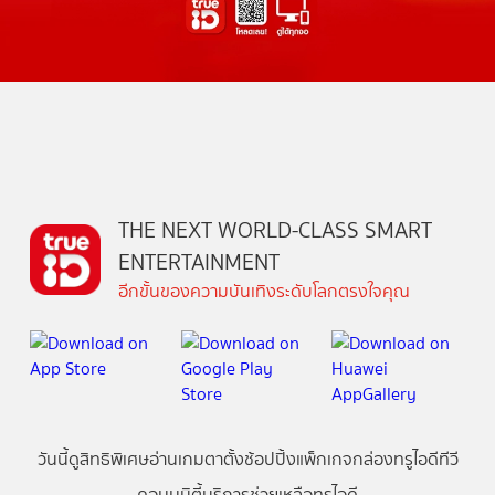
THE NEXT WORLD-CLASS SMART
ENTERTAINMENT
อีกขั้นของความบันเทิงระดับโลกตรงใจคุณ
วันนี้
ดู
สิทธิพิเศษ
อ่าน
เกม
ตาตั้ง
ช้อปปิ้ง
แพ็กเกจ
กล่องทรูไอดีทีวี
คอมมูนิตี้
บริการช่วยเหลือทรูไอดี