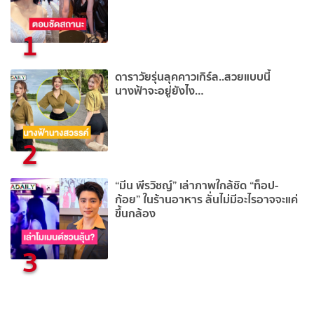
1
ดาราวัยรุ่นลุคคาวเกิร์ล..สวยแบบนี้
นางฟ้าจะอยู่ยังไง…
2
“มีน พีรวิชญ์” เล่าภาพใกล้ชิด “ท็อป-
ก้อย” ในร้านอาหาร ลั่นไม่มีอะไรอาจจะแค่
ขึ้นกล้อง
3