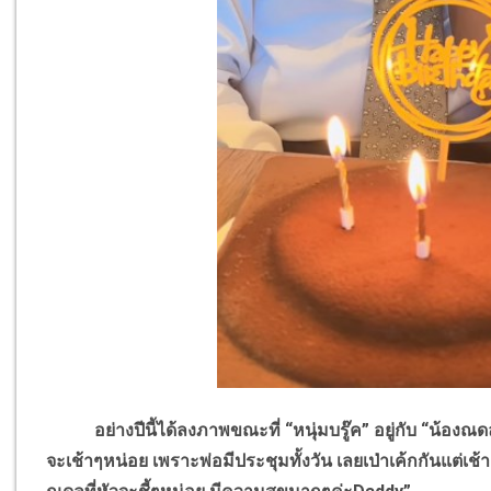
อย่างปีนี้ได้ลงภาพขณะที่ “หนุ่มบรู๊ค” อยู่กับ “น้องณ
จะเช้าๆหน่อย เพราะพ่อมีประชุมทั้งวัน เลยเป่าเค้กกันแต่เช้า