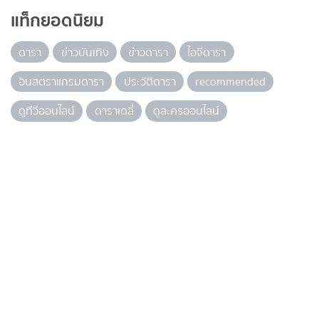
แท็กยอดนิยม
ดารา
ข่าวบันเทิง
ข่าวดารา
ไอจีดารา
อินสตราแกรมดารา
ประวัติดารา
recommended
ดูทีวีออนไลน์
ดาราเดลี่
ดูละครออนไลน์