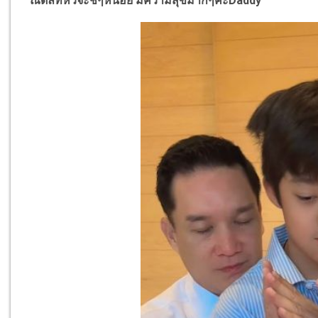
ณดลที่หัวจะชี้ๆหน่อย มีความสุขมากๆค่ะDaddy”