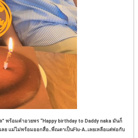
ดล” พร้อมคำอวยพร “Happy birthday to Daddy naka มันก็
เลย แม่ไม่พร้อมออกสื่อ..พี่ณดาเป็นFlu-A..เลยเหลือแต่พ่อกับ