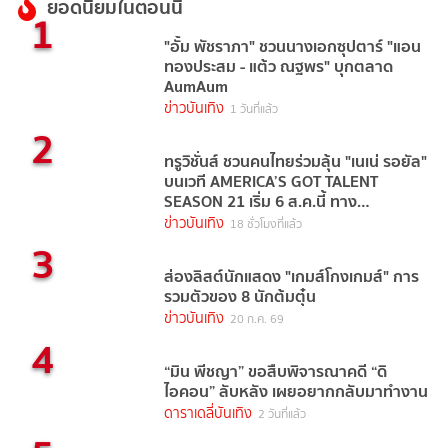
ยอดนิยมในตอนนี้
1
"อั้ม พัชราภา" ชวนนางเอกซุปตาร์ "แอน
ทองประสม - แต้ว ณฐพร" บุกตลาด
AumAum
ข่าวบันเทิง
1 วันที่แล้ว
2
ทรูวิชั่นส์ ชวนคนไทยร่วมลุ้น "เนเน่ รอยัล"
บนเวที AMERICA’S GOT TALENT
SEASON 21 เริ่ม 6 ส.ค.นี้ ทาง
TrueVisions NOW
ข่าวบันเทิง
18 ชั่วโมงที่แล้ว
3
ส่องลิสต์นักแสดง "เกมส์โกงเกมส์" การ
รวมตัวของ 8 นักต้มตุ๋น
ข่าวบันเทิง
20 ก.ค. 69
4
“มิน พีชญา” ขอสืบพิจารณาคดี “ดิ
ไอคอน” ลับหลัง เผยอยากกลับมาทำงาน
ดาราเดลี่บันเทิง
2 วันที่แล้ว