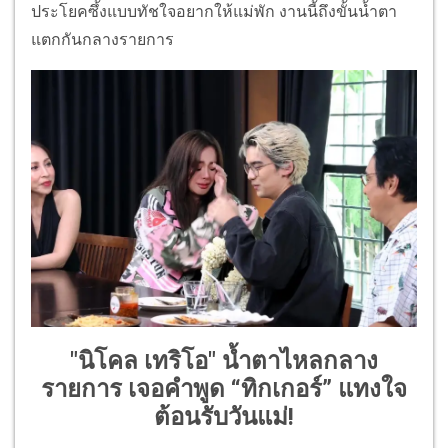
ประโยคซึ้งแบบทัชใจอยากให้แม่พัก งานนี้ถึงขั้นน้ำตา
แตกกันกลางรายการ
"นิโคล เทริโอ" น้ำตาไหลกลาง
รายการ เจอคำพูด “ทิกเกอร์” แทงใจ
ต้อนรับวันแม่!