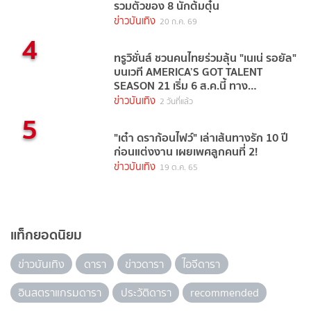
รวมตัวของ 8 นักต้มตุ๋น
ข่าวบันเทิง
20 ก.ค. 69
4
ทรูวิชั่นส์ ชวนคนไทยร่วมลุ้น "เนเน่ รอยัล"
บนเวที AMERICA’S GOT TALENT
SEASON 21 เริ่ม 6 ส.ค.นี้ ทาง
TrueVisions NOW
ข่าวบันเทิง
2 วันที่แล้ว
5
"เต๋า ดราก้อนไฟว์" เล่าเส้นทางรัก 10 ปี
ก่อนแต่งงาน เผยเพศลูกคนที่ 2!
ข่าวบันเทิง
19 ต.ค. 65
แท็กยอดนิยม
ข่าวบันเทิง
ดารา
ข่าวดารา
ไอจีดารา
อินสตราแกรมดารา
ประวัติดารา
recommended