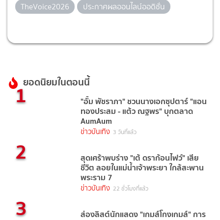
TheVoice2026
ประกาศผลออนไลน์ออดิชั่น
ยอดนิยมในตอนนี้
1
"อั้ม พัชราภา" ชวนนางเอกซุปตาร์ "แอน
ทองประสม - แต้ว ณฐพร" บุกตลาด
AumAum
ข่าวบันเทิง
3 วันที่แล้ว
2
สุดเศร้าพบร่าง "เต้ ดราก้อนไฟว์" เสีย
ชีวิต ลอยในแม่น้ำเจ้าพระยา ใกล้สะพาน
พระราม 7
ข่าวบันเทิง
22 ชั่วโมงที่แล้ว
3
ส่องลิสต์นักแสดง "เกมส์โกงเกมส์" การ