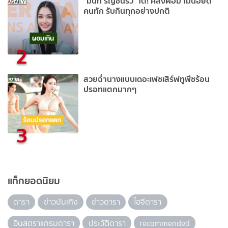
“มิ้นท์ รัญชน์รวี” โต้! คลั่งผอม ไม่นอยด์
คนทัก รับกินทุกอย่างปกติ
2
สวยฉ่ำนางแบบเดอะเฟซเสิร์ฟทูพีชร้อน
ปรอทแตกมากๆ
3
แท็กยอดนิยม
ดารา
ข่าวบันเทิง
ข่าวดารา
ไอจีดารา
อินสตราแกรมดารา
ประวัติดารา
recommended