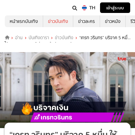
TH
เข้าสู่ระบบ
หน้าแรกบันเทิง
ข่าวบันเทิง
ข่าวละคร
ข่าวหนัง
รี
อ่าน
บันเทิงดารา
ข่าวบันเทิง
“เกรท วรินทร” บริจาค 5 หมื่น
ให้มูลนิธิเดอะวอยซ์ ช่วยเหลือน้องหมาน้องแมว!
“เกรท วรินทร” บริจาค 5 หมื่น ให้