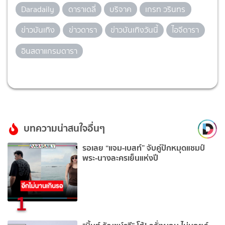
Daradaily
ดาราเดลี่
บริจาค
เกรท วรินทร
ข่าวบันเทิง
ข่าวดารา
ข่าวบันเทิงวันนี้
ไอจีดารา
อินสตาแกรมดารา
บทความน่าสนใจอื่นๆ
รอเลย “แจม-เบสท์” จับคู่ปักหมุดแชมป์
พระ-นางละครเย็นแห่งปี
1