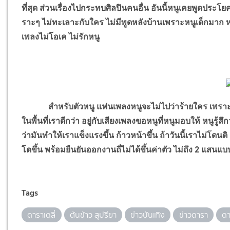
ที่สุด ส่วนเรื่องไปกระทบศิลปินคนอื่น อันนี้หนูเคยพูดประโ
ราะๆ ไม่ทะเลาะกับใคร ไม่มีพูดหลังบ้านเพราะหนูเด็กมาก หน
เพลงไม่โอเค ไม่รักหนู
สำหรับตัวหนู แฟนเพลงหนูจะไม่ไปว่าร้ายใคร เพราะหนูเคย
ในพื้นที่เราดีกว่า อยู่กับเสียงเพลงขอหนูที่หนูมอบให้ หนูรู้สึกว่
ว่ามันทำให้เราแข็งแรงขึ้น ก้าวหน้าขึ้น ถ้าวันนี้เราไม่โดนต
โตขึ้น พร้อมยืนยันออกงานถี่ไม่ได้ขึ้นค่าตัว ไม่ถึง 2 แสน
Tags
ดาราเดลี่
ต้นข้าว สุปรียา
ข่าวบันเทิง
ข่าวดารา
ดา