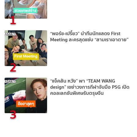
1
“พอร์ช-เปรี้ยว” นำทีมนักแสดง First
Meeting ละครสุดแซ่บ “สามเราเอาตาย”
2
“แจ็คสัน หวัง” พา “TEAM WANG
design” เขย่าวงการกีฬาจับมือ PSG เปิด
คอลเลกชันพิเศษรับตรุษจีน
3