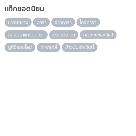
แท็กยอดนิยม
ข่าวบันเทิง
ดารา
ข่าวดารา
ไอจีดารา
อินสตราแกรมดารา
ประวัติดารา
recommended
ดูทีวีออนไลน์
ดาราเดลี่
ข่าวบันเทิงวันนี้